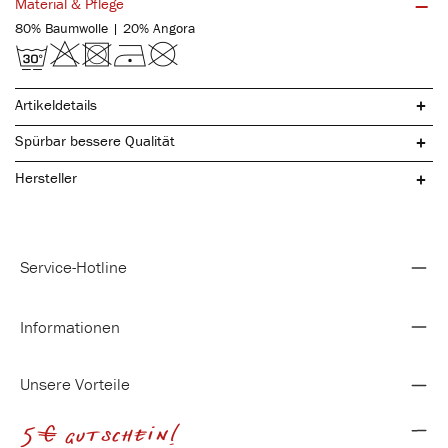
Material & Pflege
80% Baumwolle | 20% Angora
Artikeldetails
atmungsaktiv
Spürbar bessere Qualität
sanftes Tragegefühl
perfekte Temperaturregulierung
Hersteller
Service-Hotline
Informationen
Unsere Vorteile
5€ gutschein!