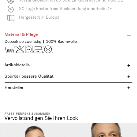
30 Tage kostenfreie Rücksendung innerhalb DE
Hergestellt in Europa
Material & Pflege
Doppelripp zweifädig | 100% Baumwolle
Artikeldetails
Spürbar bessere Qualität
Hersteller
PASST PERFEKT ZUSAMMEN
reine, natürliche Baumwolle
Vervollständigen Sie Ihren Look
mit praktischem Eingriff
komfortabler Weichbund
ohne störende Seitennähte
atmungsaktiv & temperaturausgleichend