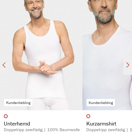
kochfest, pflegeleicht & hautsympathisch
spürbar hochwertig
langlebig & strapazierfähig aufgrund des hohen Stoffgewichts (270 g/m²)
Kundenliebling
Kundenliebling
auswählen
auswähl
Artikelfarbe
Artikelfarbe
Unterhemd
Kurzarmshirt
Doppelripp zweifädig | 100% Baumwolle
Doppelripp zweifädig |