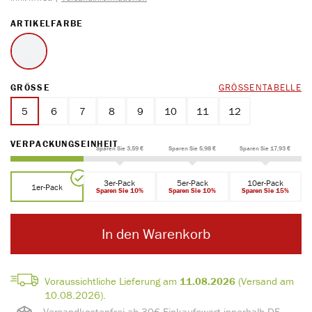
AUSWÄHLEN
ARTIKELFARBE
weiss
AUSWÄHLEN
GRÖSSE
GRÖSSENTABELLE
5
6
7
8
9
10
11
12
AUSWÄHLEN
VERPACKUNGSEINHEIT
Sparen Sie 3,59 €
Sparen Sie 5,98 €
Sparen Sie 17,93 €
3er-Pack
5er-Pack
10er-Pack
1er-Pack
Sparen Sie 10%
Sparen Sie 10%
Sparen Sie 15%
In den Warenkorb
Voraussichtliche Lieferung am
11.08.2026
(Versand am
10.08.2026).
Versandkostenfrei ab 30€ Einkaufswert innerhalb DE