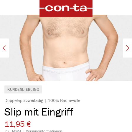
alt springen
Bildergalerie überspringen
KUNDENLIEBLING
Doppelripp zweifädig | 100% Baumwolle
Slip mit Eingriff
11,95 €
inkl. MwSt. |
Versandinformationen