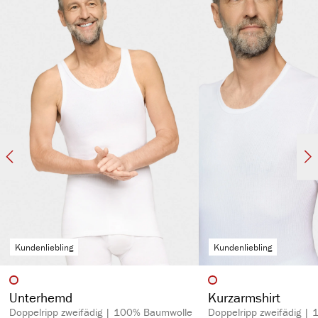
kochfest, pflegeleicht & hautsympathisch
spürbar hochwertig
langlebig & strapazierfähig aufgrund des hohen Stoffgewichts (270 g/m²)
Kundenliebling
Kundenliebling
auswählen
auswähl
Artikelfarbe
Artikelfarbe
Unterhemd
Kurzarmshirt
Doppelripp zweifädig | 100% Baumwolle
Doppelripp zweifädig |