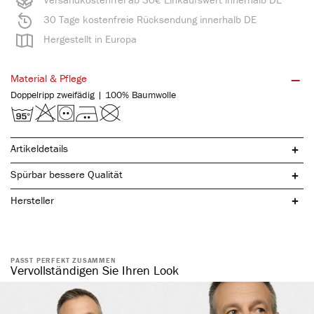
30 Tage kostenfreie Rücksendung innerhalb DE
Hergestellt in Europa
Material & Pflege
Doppelripp zweifädig | 100% Baumwolle
Artikeldetails
Spürbar bessere Qualität
Hersteller
PASST PERFEKT ZUSAMMEN
reine, natürliche Baumwolle
Vervollständigen Sie Ihren Look
mit praktischem Eingriff
komfortabler Weichbund
ohne störende Seitennähte
atmungsaktiv & temperaturausgleichend