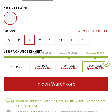
AUSWÄHLEN
ARTIKELFARBE
weiss
AUSWÄHLEN
GRÖSSE
GRÖSSENTABELLE
5
6
7
8
9
10
11
12
AUSWÄHLEN
VERPACKUNGSEINHEIT
Sparen Sie 3,59 €
Sparen Sie 5,98 €
Sparen Sie 17,93 €
3er-Pack
5er-Pack
10er-Pack
1er-Pack
Sparen Sie 10%
Sparen Sie 10%
Sparen Sie 15%
In den Warenkorb
Voraussichtliche Lieferung am
11.08.2026
(Versand am
10.08.2026).
Versandkostenfrei ab 30€ Einkaufswert innerhalb DE