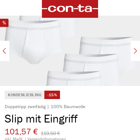
alt springen
Bildergalerie überspringen
Rabatt
%
KUNDENLIEBLING
-15%
Doppelripp zweifädig | 100% Baumwolle
Slip mit Eingriff
101,57 €
119,50 €​
inkl. MwSt. |
Versandinformationen