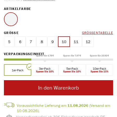
AUSWÄHLEN
ARTIKELFARBE
weiss
AUSWÄHLEN
GRÖSSE
GRÖSSENTABELLE
5
6
7
8
9
10
11
12
AUSWÄHLEN
VERPACKUNGSEINHEIT
Sparen Sie 4,78 €
Sparen Sie 7,97 €
Sparen Sie 23,92 €
3er-Pack
5er-Pack
10er-Pack
1er-Pack
Sparen Sie 10%
Sparen Sie 10%
Sparen Sie 15%
In den Warenkorb
Voraussichtliche Lieferung am
11.08.2026
(Versand am
10.08.2026).
Versandkostenfrei ab 30€ Einkaufswert innerhalb DE