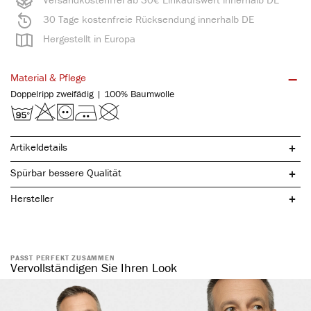
30 Tage kostenfreie Rücksendung innerhalb DE
Hergestellt in Europa
Material & Pflege
Doppelripp zweifädig | 100% Baumwolle
Artikeldetails
Spürbar bessere Qualität
Hersteller
PASST PERFEKT ZUSAMMEN
reine, natürliche Baumwolle
Vervollständigen Sie Ihren Look
mit praktischem Eingriff
komfortabler Weichbund
ohne störende Seitennähte
atmungsaktiv & temperaturausgleichend