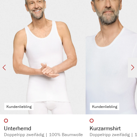
kochfest, pflegeleicht & hautsympathisch
spürbar hochwertig
langlebig & strapazierfähig aufgrund des hohen Stoffgewichts (270 g/m²)
Kundenliebling
Kundenliebling
auswählen
auswähl
Artikelfarbe
Artikelfarbe
Unterhemd
Kurzarmshirt
Doppelripp zweifädig | 100% Baumwolle
Doppelripp zweifädig |