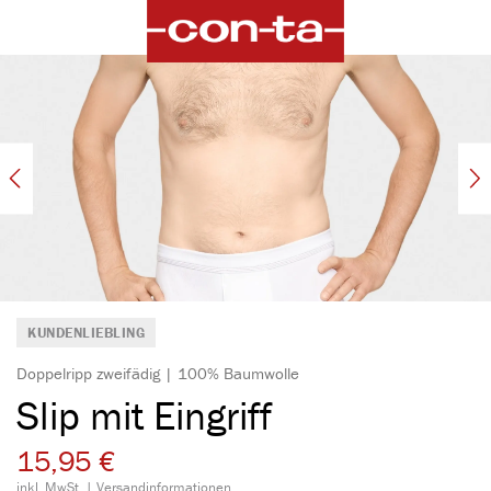
alt springen
Bildergalerie überspringen
KUNDENLIEBLING
Doppelripp zweifädig | 100% Baumwolle
Slip mit Eingriff
15,95 €
inkl. MwSt. |
Versandinformationen