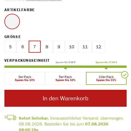
AUSWÄHLEN
ARTIKELFARBE
weiss
AUSWÄHLEN
GRÖSSE
5
6
7
8
9
10
11
12
AUSWÄHLEN
VERPACKUNGSEINHEIT
Sparen Sie 5,98 €
Sparen Sie 17,93 €
3er-Pack
5er-Pack
10er-Pack
Sparen Sie 10%
Sparen Sie 10%
Sparen Sie 15%
In den Warenkorb
Sofort lieferbar.
Voraussichtlicher Versand:
übermorgen,
08.08.2026
.
Bestellen Sie bis zum
07.08.2026
08:00 Uhr