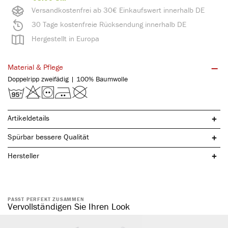
Versandkostenfrei ab 30€ Einkaufswert innerhalb DE
30 Tage kostenfreie Rücksendung innerhalb DE
Hergestellt in Europa
Material & Pflege
Doppelripp zweifädig | 100% Baumwolle
Artikeldetails
Spürbar bessere Qualität
Hersteller
PASST PERFEKT ZUSAMMEN
reine, natürliche Baumwolle
Vervollständigen Sie Ihren Look
mit praktischem Eingriff
komfortabler Weichbund