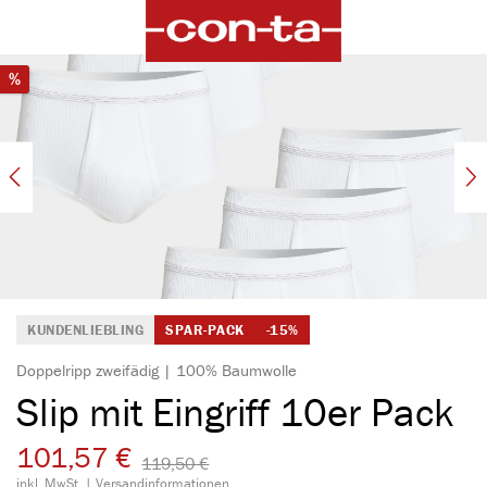
alt springen
Bildergalerie überspringen
Rabatt
%
KUNDENLIEBLING
SPAR-PACK
-15%
Doppelripp zweifädig | 100% Baumwolle
Slip mit Eingriff 10er Pack
101,57 €
119,50 €​
inkl. MwSt. |
Versandinformationen