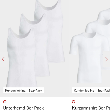
ohne störende Seitennähte
atmungsaktiv & temperaturausgleichend
kochfest, pflegeleicht & hautsympathisch
spürbar hochwertig
langlebig & strapazierfähig aufgrund des hohen Stoffgewichts (270 g/m²)
Kundenliebling
Spar-Pack
Kundenliebling
Spar-Pac
auswählen
auswähl
Artikelfarbe
Artikelfarbe
Unterhemd 3er Pack
Kurzarmshirt 3er P