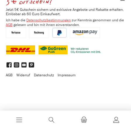
5€ gutschein!
Jetzt 5€ Gutschein sichern und exklusive Angebote und Rabatte erhalten.
Einlösbar ab 60 Euro Einkaufwert.
Ich habe die
Datenschutzbestimmungen
zur Kenntnis genommen und die
AGB
gelesen und bin mit ihnen einverstanden.
Vorkasse
Kauf auf Rechnung
PayPal
Amazon Pay
DHL
DHL GoGreen Plus
Benutzerdefiniertes Bild 3
Facebook
Instagram
YouTube
Pinterest
AGB
Widerruf
Datenschutz
Impressum