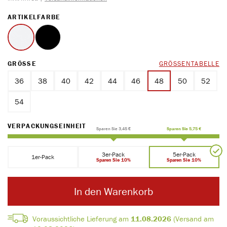
AUSWÄHLEN
ARTIKELFARBE
weiss
schwarz
AUSWÄHLEN
GRÖSSE
GRÖSSENTABELLE
36
38
40
42
44
46
48
50
52
54
AUSWÄHLEN
VERPACKUNGSEINHEIT
Sparen Sie 3,45 €
Sparen Sie 5,75 €
3er-Pack
5er-Pack
1er-Pack
Sparen Sie 10%
Sparen Sie 10%
In den Warenkorb
Voraussichtliche Lieferung am
11.08.2026
(Versand am