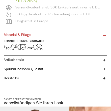
10.08.2026).
Versandkostenfrei ab 30€ Einkaufswert innerhalb DE
30 Tage kostenfreie Rücksendung innerhalb DE
Hergestellt in Europa
Material & Pflege
Feinripp | 100% Baumwolle
Artikeldetails
Spürbar bessere Qualität
Hersteller
reine, natürliche Baumwolle
PASST PERFEKT ZUSAMMEN
spürbar hochwertig
Vervollständigen Sie Ihren Look
elastisch & formstabil
kochfest & pflegeleicht