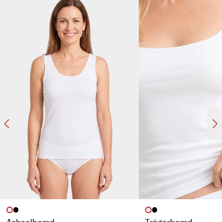
atmungsaktiv & temperaturausgleichend
anliegende Passform
hoher Beinausschnitt
ohne störende Seitennaht
hochwertige Borte
auswählen
auswähl
Artikelfarbe
Artikelfarbe
Achselhemd
Trägerhemd