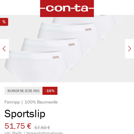
alt springen
Bildergalerie überspringen
Rabatt
%
KUNDENLIEBLING
-10%
Feinripp | 100% Baumwolle
Sportslip
51,75 €
57,50 €​
inkl. MwSt. |
Versandinformationen