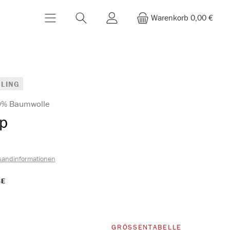
Warenkorb
0,00 €
LING
00% Baumwolle
ip
sandinformationen
AUSWÄHLEN
BE
rz
WÄHLEN
GRÖSSENTABELLE