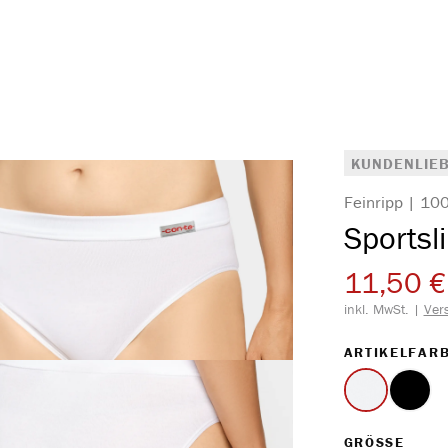
KUNDENLIEB
Feinripp | 1
Sportsl
11,50 €
inkl. MwSt. |
Ver
ARTIKELFAR
weiss
schwa
AUS
GRÖSSE