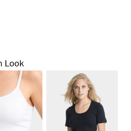
orte
n Look