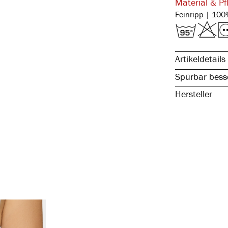
Material & Pf
Artikeldetails
Spürbar besse
Hersteller
reine, natürli
spürbar hochw
elastisch & fo
kochfest & pfl
atmungsaktiv 
anliegende Pa
hoher Beinaus
ohne störende