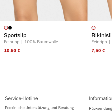
auswählen
Artikelfarbe
Artikelf
Sportslip
Bikinisl
Feinripp | 100% Baumwolle
Feinripp 
10,50 €​
7,50 €​
Service-Hotline
Informati
Persönliche Unterstützung und Beratung
Rücksendun