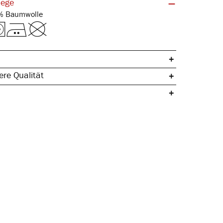
lege
Feinripp | 100% Baumwolle
re Qualität
che Baumwolle
ertig
rmstabil
egeleicht
& temperaturausgleichend
ssform
schnitt
 Seitennaht