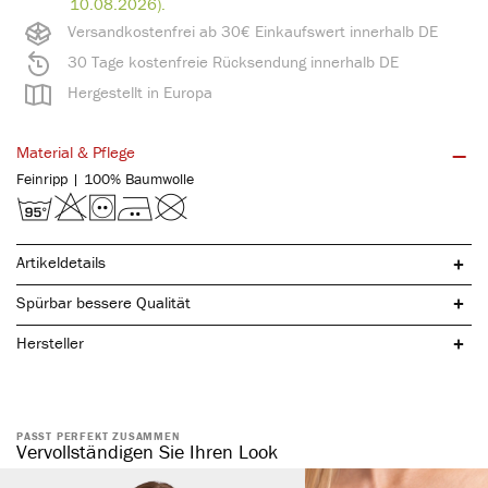
10.08.2026).
Versandkostenfrei ab 30€ Einkaufswert innerhalb DE
30 Tage kostenfreie Rücksendung innerhalb DE
Hergestellt in Europa
Material & Pflege
Feinripp | 100% Baumwolle
Artikeldetails
Spürbar bessere Qualität
Hersteller
reine, natürliche Baumwolle
PASST PERFEKT ZUSAMMEN
spürbar hochwertig
Vervollständigen Sie Ihren Look
elastisch & formstabil
kochfest & pflegeleicht