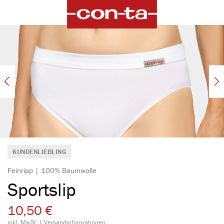
alt springen
Bildergalerie überspringen
KUNDENLIEBLING
Feinripp | 100% Baumwolle
Sportslip
10,50 €
inkl. MwSt. |
Versandinformationen