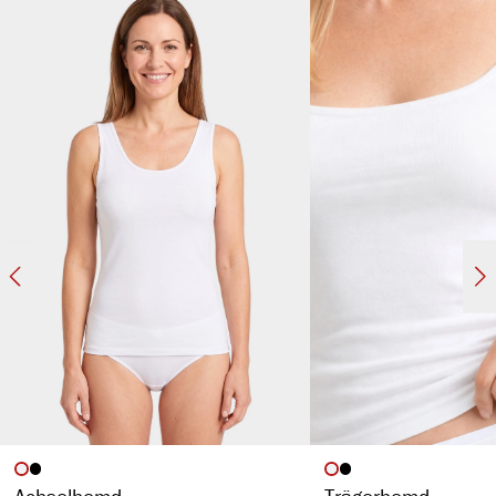
atmungsaktiv & temperaturausgleichend
anliegende Passform
hoher Beinausschnitt
ohne störende Seitennaht
hochwertige Borte
auswählen
auswähl
Artikelfarbe
Artikelfarbe
Achselhemd
Trägerhemd