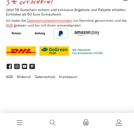
5€ gutschein!
Jetzt 5€ Gutschein sichern und exklusive Angebote und Rabatte erhalten.
Einlösbar ab 60 Euro Einkaufwert.
Ich habe die
Datenschutzbestimmungen
zur Kenntnis genommen und die
AGB
gelesen und bin mit ihnen einverstanden.
Vorkasse
Kauf auf Rechnung
PayPal
Amazon Pay
DHL
DHL GoGreen Plus
Benutzerdefiniertes Bild 3
Facebook
Instagram
YouTube
Pinterest
AGB
Widerruf
Datenschutz
Impressum