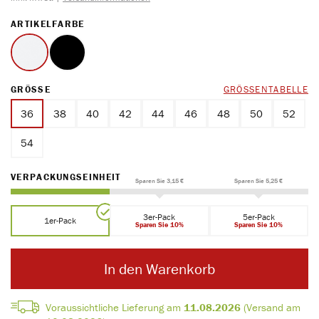
AUSWÄHLEN
ARTIKELFARBE
weiss
schwarz
AUSWÄHLEN
GRÖSSE
GRÖSSENTABELLE
36
38
40
42
44
46
48
50
52
54
AUSWÄHLEN
VERPACKUNGSEINHEIT
Sparen Sie 3,15 €
Sparen Sie 5,25 €
3er-Pack
5er-Pack
1er-Pack
Sparen Sie 10%
Sparen Sie 10%
In den Warenkorb
Voraussichtliche Lieferung am
11.08.2026
(Versand am