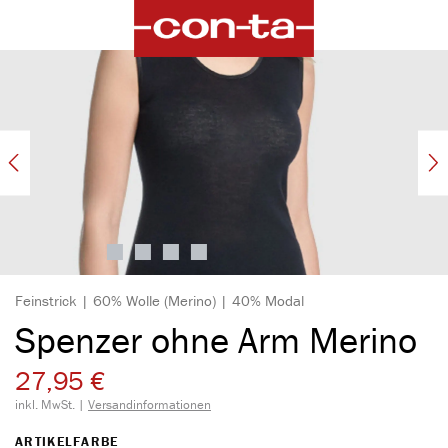
alt springen
Bildergalerie überspringen
Feinstrick | 60% Wolle (Merino) | 40% Modal
Spenzer ohne Arm Merino
27,95 €
inkl. MwSt. |
Versandinformationen
AUSWÄHLEN
ARTIKELFARBE