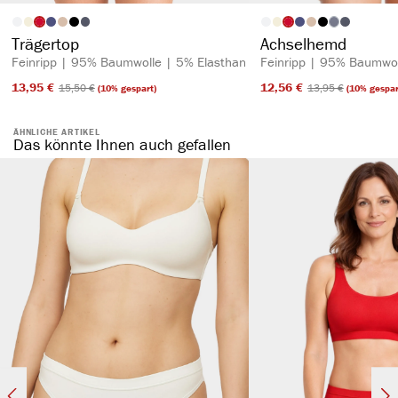
auswählen
auswähl
Artikelfarbe
Artikelfarbe
(Diese Option is
Trägertop
Achselhemd
Feinripp | 95% Baumwolle | 5% Elasthan
Feinripp | 95% Baumwol
13,95 €​
12,56 €​
15,50 €​
13,95 €​
(10% gespart)
(10% gespar
ÄHNLICHE ARTIKEL
Das könnte Ihnen auch gefallen