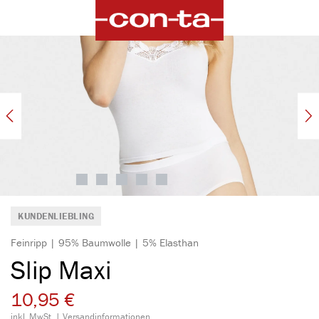
alt springen
Bildergalerie überspringen
KUNDENLIEBLING
Feinripp | 95% Baumwolle | 5% Elasthan
Slip Maxi
10,95 €
inkl. MwSt. |
Versandinformationen