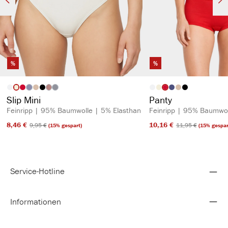
%
%
auswählen
auswähl
Artikelfarbe
Artikelfarbe
(Diese Option ist zurzeit nicht verfügbar.)
(Diese Option ist zurzeit nicht verfügbar.)
(Diese Option ist zurzeit nicht verfügbar.)
Slip Mini
Panty
Feinripp | 95% Baumwolle | 5% Elasthan
Feinripp | 95% Baumwol
8,46 €​
10,16 €​
9,95 €​
11,95 €​
(15% gespart)
(15% gespar
Service-Hotline
Informationen