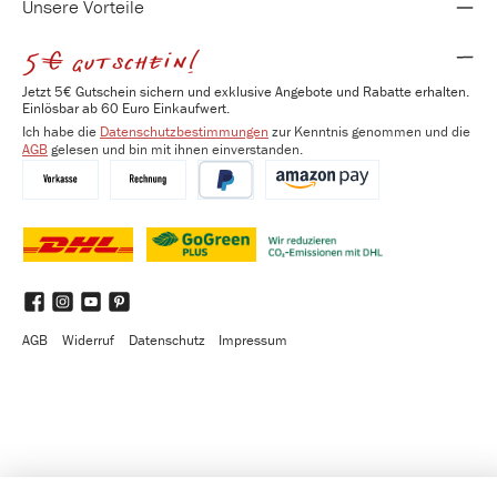
Unsere Vorteile
5€ gutschein!
Jetzt 5€ Gutschein sichern und exklusive Angebote und Rabatte erhalten.
Einlösbar ab 60 Euro Einkaufwert.
Ich habe die
Datenschutzbestimmungen
zur Kenntnis genommen und die
AGB
gelesen und bin mit ihnen einverstanden.
Vorkasse
Kauf auf Rechnung
PayPal
Amazon Pay
DHL
DHL GoGreen Plus
Benutzerdefiniertes Bild 3
Facebook
Instagram
YouTube
Pinterest
AGB
Widerruf
Datenschutz
Impressum