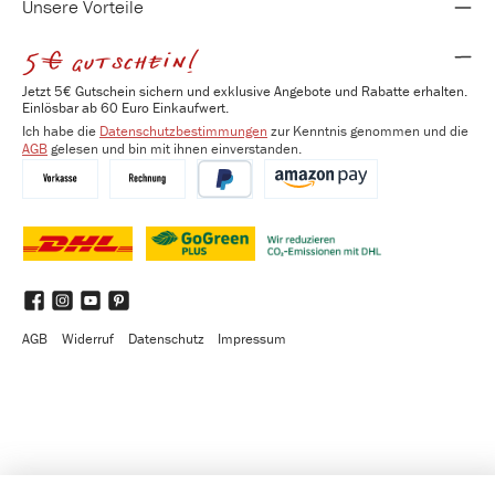
Unsere Vorteile
5€ gutschein!
Jetzt 5€ Gutschein sichern und exklusive Angebote und Rabatte erhalten.
Einlösbar ab 60 Euro Einkaufwert.
Ich habe die
Datenschutzbestimmungen
zur Kenntnis genommen und die
AGB
gelesen und bin mit ihnen einverstanden.
Vorkasse
Kauf auf Rechnung
PayPal
Amazon Pay
DHL
DHL GoGreen Plus
Benutzerdefiniertes Bild 3
Facebook
Instagram
YouTube
Pinterest
AGB
Widerruf
Datenschutz
Impressum