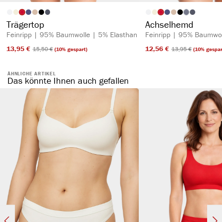
auswählen
auswähl
Artikelfarbe
Artikelfarbe
(Diese Option is
Trägertop
Achselhemd
Feinripp | 95% Baumwolle | 5% Elasthan
Feinripp | 95% Baumwol
13,95 €​
12,56 €​
15,50 €​
13,95 €​
(10% gespart)
(10% gespar
ÄHNLICHE ARTIKEL
Das könnte Ihnen auch gefallen