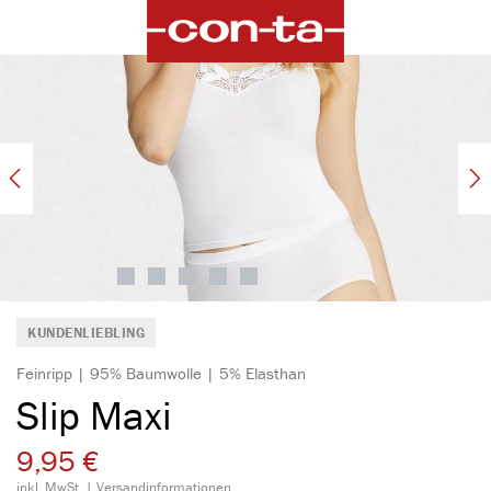
alt springen
Bildergalerie überspringen
KUNDENLIEBLING
Feinripp | 95% Baumwolle | 5% Elasthan
Slip Maxi
9,95 €
inkl. MwSt. |
Versandinformationen