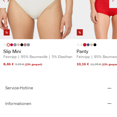
%
%
auswählen
auswähl
Artikelfarbe
Artikelfarbe
(Diese Option ist zurzeit nicht verfügbar.)
(Diese Option ist zurzeit nicht verfügbar.)
(Diese Option ist zurzeit nicht verfügbar.)
Slip Mini
Panty
Feinripp | 95% Baumwolle | 5% Elasthan
Feinripp | 95% Baumwol
8,46 €​
10,16 €​
9,95 €​
11,95 €​
(15% gespart)
(15% gespar
Service-Hotline
Informationen