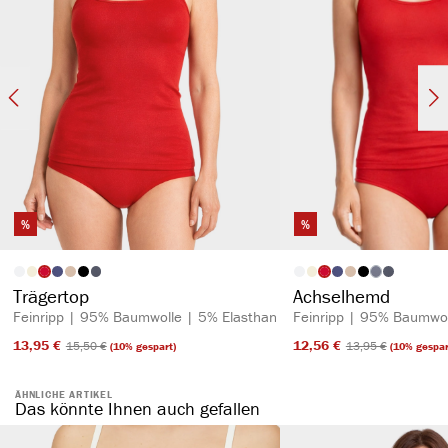
%
%
auswählen
auswähl
Artikelfarbe
Artikelfarbe
(Diese Option is
Trägertop
Achselhemd
Feinripp | 95% Baumwolle | 5% Elasthan
Feinripp | 95% Baumwol
13,95 €​
12,56 €​
15,50 €​
13,95 €​
(10% gespart)
(10% gespar
ÄHNLICHE ARTIKEL
Das könnte Ihnen auch gefallen