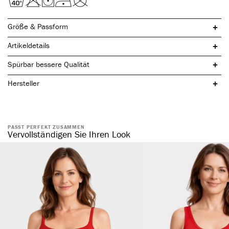
Größe & Passform
Artikeldetails
Spürbar bessere Qualität
Hersteller
PASST PERFEKT ZUSAMMEN
natürliche Baumwolle
Vervollständigen Sie Ihren Look
komfortabler, elastischer Bund
ohne störende Seitennaht
formstabil & elastisch
hautsympathisch & temperaturregulierend
atmungsaktiv