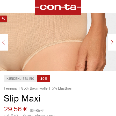
alt springen
Bildergalerie überspringen
Rabatt
%
KUNDENLIEBLING
-10%
Feinripp | 95% Baumwolle | 5% Elasthan
Slip Maxi
29,56 €
32,85 €​
inkl. MwSt. |
Versandinformationen