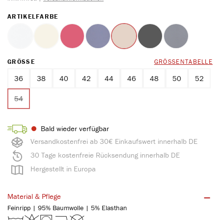
AUSWÄHLEN
ARTIKELFARBE
weiss
ecru
rot
marine
ton
schwarz
blue
(Diese Option ist zurzeit nicht verfügbar.)
(Diese Option ist zurzeit nicht verfügbar.)
(Diese Option ist zurzeit nicht verfügbar.)
(Diese Option ist zurzeit nicht verfügbar.)
(Diese Option ist zurzeit nicht verfüg
(Diese Option ist zurzeit n
(Diese Option ist
AUSWÄHLEN
GRÖSSE
GRÖSSENTABELLE
36
38
40
42
44
46
48
50
52
54
(Diese Option ist zurzeit nicht verfügbar.)
Bald wieder verfügbar
Versandkostenfrei ab 30€ Einkaufswert innerhalb DE
30 Tage kostenfreie Rücksendung innerhalb DE
Hergestellt in Europa
Material & Pflege
Feinripp | 95% Baumwolle | 5% Elasthan