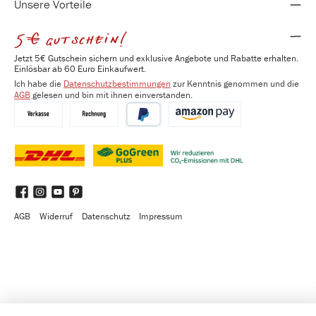
Unsere Vorteile
5€ gutschein!
Jetzt 5€ Gutschein sichern und exklusive Angebote und Rabatte erhalten.
Einlösbar ab 60 Euro Einkaufwert.
Ich habe die
Datenschutzbestimmungen
zur Kenntnis genommen und die
AGB
gelesen und bin mit ihnen einverstanden.
Vorkasse
Kauf auf Rechnung
PayPal
Amazon Pay
DHL
DHL GoGreen Plus
Benutzerdefiniertes Bild 3
Facebook
Instagram
YouTube
Pinterest
AGB
Widerruf
Datenschutz
Impressum