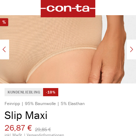
alt springen
Bildergalerie überspringen
Rabatt
%
KUNDENLIEBLING
-10%
Feinripp | 95% Baumwolle | 5% Elasthan
Slip Maxi
26,87 €
29,85 €​
inkl. MwSt. |
Versandinformationen