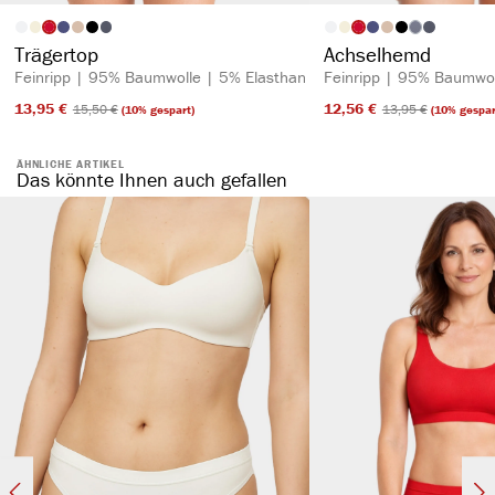
auswählen
auswähl
Artikelfarbe
Artikelfarbe
(Diese Option is
Trägertop
Achselhemd
Feinripp | 95% Baumwolle | 5% Elasthan
Feinripp | 95% Baumwol
13,95 €​
12,56 €​
15,50 €​
13,95 €​
(10% gespart)
(10% gespar
ÄHNLICHE ARTIKEL
Das könnte Ihnen auch gefallen