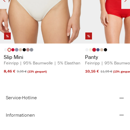
%
%
auswählen
auswähl
Artikelfarbe
Artikelfarbe
(Diese Option ist zurzeit nicht verfügbar.)
(Diese Option ist zurzeit nicht verfügbar.)
(Diese Option ist zurzeit nicht verfügbar.)
Slip Mini
Panty
Feinripp | 95% Baumwolle | 5% Elasthan
Feinripp | 95% Baumwol
8,46 €​
10,16 €​
9,95 €​
11,95 €​
(15% gespart)
(15% gespar
Service-Hotline
Informationen