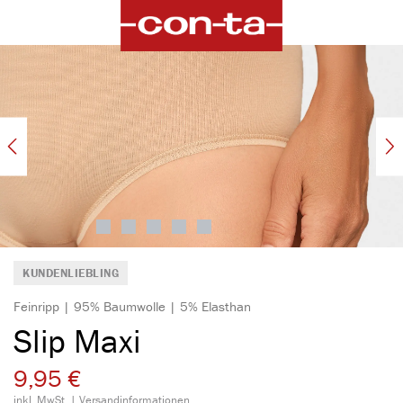
alt springen
Bildergalerie überspringen
KUNDENLIEBLING
Feinripp | 95% Baumwolle | 5% Elasthan
Slip Maxi
9,95 €
inkl. MwSt. |
Versandinformationen