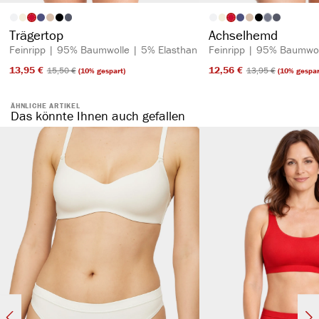
auswählen
auswähl
Artikelfarbe
Artikelfarbe
(Diese Option is
Trägertop
Achselhemd
Feinripp | 95% Baumwolle | 5% Elasthan
Feinripp | 95% Baumwol
13,95 €​
12,56 €​
15,50 €​
13,95 €​
(10% gespart)
(10% gespar
ÄHNLICHE ARTIKEL
Das könnte Ihnen auch gefallen