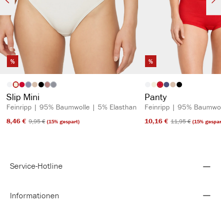
%
%
auswählen
auswähl
Artikelfarbe
Artikelfarbe
(Diese Option ist zurzeit nicht verfügbar.)
(Diese Option ist zurzeit nicht verfügbar.)
(Diese Option ist zurzeit nicht verfügbar.)
Slip Mini
Panty
Feinripp | 95% Baumwolle | 5% Elasthan
Feinripp | 95% Baumwol
8,46 €​
10,16 €​
9,95 €​
11,95 €​
(15% gespart)
(15% gespar
Service-Hotline
Informationen