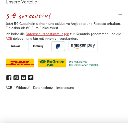
Unsere Vorteile
5€ gutschein!
Jetzt 5€ Gutschein sichern und exklusive Angebote und Rabatte erhalten.
Einlösbar ab 60 Euro Einkaufwert.
Ich habe die
Datenschutzbestimmungen
zur Kenntnis genommen und die
AGB
gelesen und bin mit ihnen einverstanden.
Vorkasse
Kauf auf Rechnung
PayPal
Amazon Pay
DHL
DHL GoGreen Plus
Benutzerdefiniertes Bild 3
Facebook
Instagram
YouTube
Pinterest
AGB
Widerruf
Datenschutz
Impressum