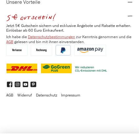
Unsere Vorteile
5€ gutschein!
Jetzt 5€ Gutschein sichern und exklusive Angebote und Rabatte erhalten.
Einlösbar ab 60 Euro Einkaufwert.
Ich habe die
Datenschutzbestimmungen
zur Kenntnis genommen und die
AGB
gelesen und bin mit ihnen einverstanden.
Vorkasse
Kauf auf Rechnung
PayPal
Amazon Pay
DHL
DHL GoGreen Plus
Benutzerdefiniertes Bild 3
Facebook
Instagram
YouTube
Pinterest
AGB
Widerruf
Datenschutz
Impressum