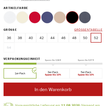
AUSWÄHLEN
ARTIKELFARBE
weiss
ecru
rot
marine
ton
schwarz
blue
AUSWÄHLEN
GRÖSSE
GRÖSSENTABELLE
36
38
40
42
44
46
48
50
52
54
(Diese Option ist zurzeit nicht verfügbar.)
AUSWÄHLEN
VERPACKUNGSEINHEIT
Sparen Sie 3,58 €
Sparen Sie 5,97 €
3er-Pack
5er-Pack
1er-Pack
Sparen Sie 10%
Sparen Sie 10%
In den Warenkorb
Voraussichtliche Lieferung am
11.08.2026
(Versand am