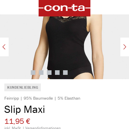
alt springen
Bildergalerie überspringen
KUNDENLIEBLING
Feinripp | 95% Baumwolle | 5% Elasthan
Slip Maxi
11,95 €
inkl. MwSt. |
Versandinformationen