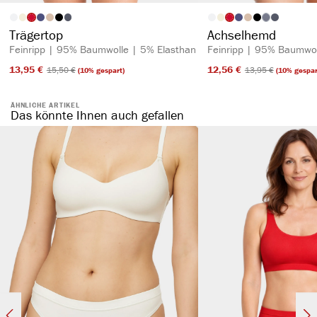
auswählen
auswähl
Artikelfarbe
Artikelfarbe
(Diese Option is
Trägertop
Achselhemd
Feinripp | 95% Baumwolle | 5% Elasthan
Feinripp | 95% Baumwol
13,95 €​
12,56 €​
15,50 €​
13,95 €​
(10% gespart)
(10% gespar
ÄHNLICHE ARTIKEL
Das könnte Ihnen auch gefallen