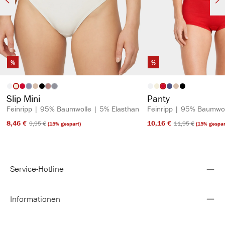
%
%
auswählen
auswähl
Artikelfarbe
Artikelfarbe
(Diese Option ist zurzeit nicht verfügbar.)
(Diese Option ist zurzeit nicht verfügbar.)
(Diese Option ist zurzeit nicht verfügbar.)
Slip Mini
Panty
Feinripp | 95% Baumwolle | 5% Elasthan
Feinripp | 95% Baumwol
8,46 €​
10,16 €​
9,95 €​
11,95 €​
(15% gespart)
(15% gespar
Service-Hotline
Informationen