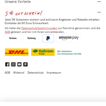
Unsere Vorteile
5€ gutschein!
Jetzt 5€ Gutschein sichern und exklusive Angebote und Rabatte erhalten.
Einlösbar ab 60 Euro Einkaufwert.
Ich habe die
Datenschutzbestimmungen
zur Kenntnis genommen und die
AGB
gelesen und bin mit ihnen einverstanden.
Vorkasse
Kauf auf Rechnung
PayPal
Amazon Pay
DHL
DHL GoGreen Plus
Benutzerdefiniertes Bild 3
Facebook
Instagram
YouTube
Pinterest
AGB
Widerruf
Datenschutz
Impressum