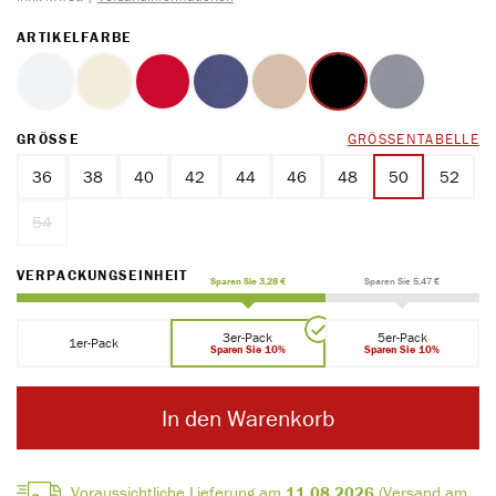
AUSWÄHLEN
ARTIKELFARBE
weiss
ecru
rot
marine
ton
schwarz
blue
(Diese Option ist
AUSWÄHLEN
GRÖSSE
GRÖSSENTABELLE
36
38
40
42
44
46
48
50
52
54
(Diese Option ist zurzeit nicht verfügbar.)
AUSWÄHLEN
VERPACKUNGSEINHEIT
Sparen Sie 3,28 €
Sparen Sie 5,47 €
3er-Pack
5er-Pack
1er-Pack
Sparen Sie 10%
Sparen Sie 10%
In den Warenkorb
Voraussichtliche Lieferung am
11.08.2026
(Versand am