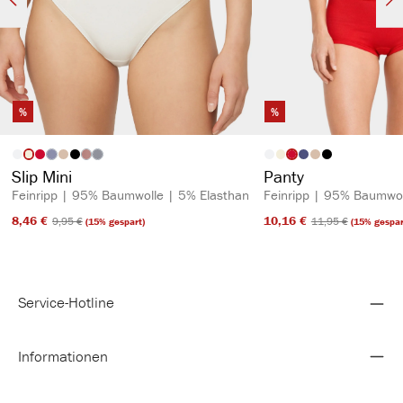
%
%
auswählen
auswähl
Artikelfarbe
Artikelfarbe
(Diese Option ist zurzeit nicht verfügbar.)
(Diese Option ist zurzeit nicht verfügbar.)
(Diese Option ist zurzeit nicht verfügbar.)
Slip Mini
Panty
Feinripp | 95% Baumwolle | 5% Elasthan
Feinripp | 95% Baumwol
8,46 €​
10,16 €​
9,95 €​
11,95 €​
(15% gespart)
(15% gespar
Service-Hotline
Informationen