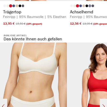
auswählen
auswähl
Artikelfarbe
Artikelfarbe
(Diese Option is
Trägertop
Achselhemd
Feinripp | 95% Baumwolle | 5% Elasthan
Feinripp | 95% Baumwol
13,95 €​
12,56 €​
15,50 €​
13,95 €​
(10% gespart)
(10% gespar
ÄHNLICHE ARTIKEL
Das könnte Ihnen auch gefallen