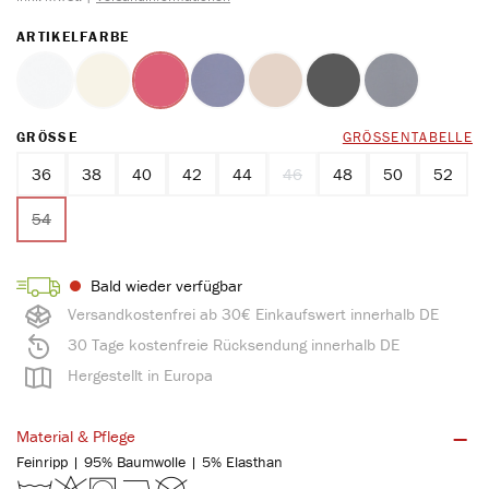
AUSWÄHLEN
ARTIKELFARBE
weiss
ecru
rot
marine
ton
schwarz
blue
(Diese Option ist zurzeit nicht verfügbar.)
(Diese Option ist zurzeit nicht verfügbar.)
(Diese Option ist zurzeit nicht verfügbar.)
(Diese Option ist zurzeit nicht verfügbar.)
(Diese Option ist zurzeit nicht verfüg
(Diese Option ist zurzeit n
(Diese Option ist
AUSWÄHLEN
GRÖSSE
GRÖSSENTABELLE
36
38
40
42
44
46
48
50
52
(Diese Option ist zurzeit nicht ver
54
(Diese Option ist zurzeit nicht verfügbar.)
Bald wieder verfügbar
Versandkostenfrei ab 30€ Einkaufswert innerhalb DE
30 Tage kostenfreie Rücksendung innerhalb DE
Hergestellt in Europa
Material & Pflege
Feinripp | 95% Baumwolle | 5% Elasthan