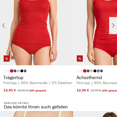
%
%
auswählen
auswähl
Artikelfarbe
Artikelfarbe
(Diese Option is
Trägertop
Achselhemd
Feinripp | 95% Baumwolle | 5% Elasthan
Feinripp | 95% Baumwol
13,95 €​
12,56 €​
15,50 €​
13,95 €​
(10% gespart)
(10% gespar
ÄHNLICHE ARTIKEL
Das könnte Ihnen auch gefallen