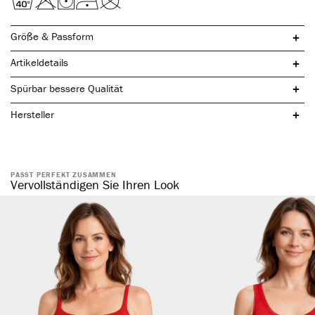
Größe & Passform
Artikeldetails
Spürbar bessere Qualität
Hersteller
PASST PERFEKT ZUSAMMEN
natürliche Baumwolle
Vervollständigen Sie Ihren Look
komfortabler, elastischer Bund
ohne störende Seitennaht
formstabil & elastisch
hautsympathisch & temperaturregulierend
atmungsaktiv