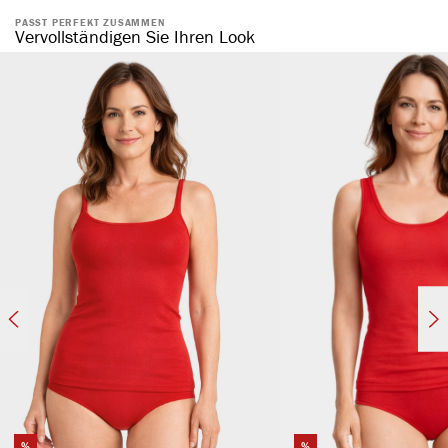
PASST PERFEKT ZUSAMMEN
natürliche Baumwolle
Vervollständigen Sie Ihren Look
komfortabler, elastischer Bund
ohne störende Seitennaht
formstabil & elastisch
hautsympathisch & temperaturregulierend
atmungsaktiv
%
%