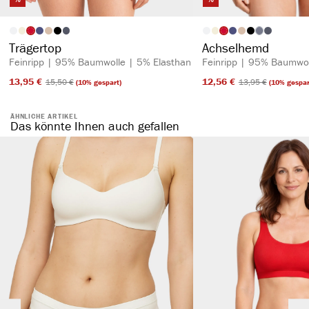
auswählen
auswähl
Artikelfarbe
Artikelfarbe
(Diese Option is
Trägertop
Achselhemd
Feinripp | 95% Baumwolle | 5% Elasthan
Feinripp | 95% Baumwol
13,95 €​
12,56 €​
15,50 €​
13,95 €​
(10% gespart)
(10% gespar
ÄHNLICHE ARTIKEL
Das könnte Ihnen auch gefallen