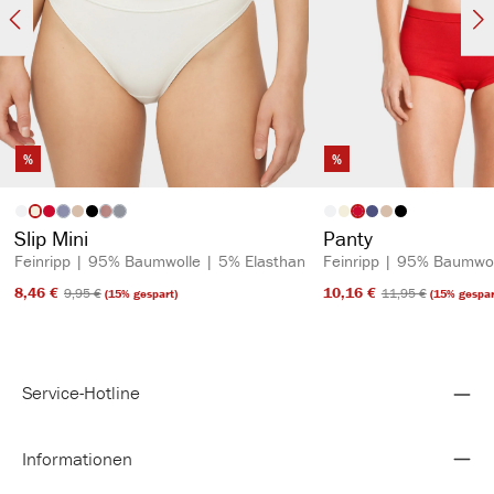
%
%
auswählen
auswähl
Artikelfarbe
Artikelfarbe
(Diese Option ist zurzeit nicht verfügbar.)
(Diese Option ist zurzeit nicht verfügbar.)
(Diese Option ist zurzeit nicht verfügbar.)
Slip Mini
Panty
Feinripp | 95% Baumwolle | 5% Elasthan
Feinripp | 95% Baumwol
8,46 €​
10,16 €​
9,95 €​
11,95 €​
(15% gespart)
(15% gespar
Service-Hotline
Informationen