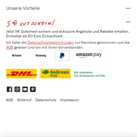
Unsere Vorteile
5€ gutschein!
Jetzt 5€ Gutschein sichern und exklusive Angebote und Rabatte erhalten.
Einlösbar ab 60 Euro Einkaufwert.
Ich habe die
Datenschutzbestimmungen
zur Kenntnis genommen und die
AGB
gelesen und bin mit ihnen einverstanden.
Vorkasse
Kauf auf Rechnung
PayPal
Amazon Pay
DHL
DHL GoGreen Plus
Benutzerdefiniertes Bild 3
Facebook
Instagram
YouTube
Pinterest
AGB
Widerruf
Datenschutz
Impressum