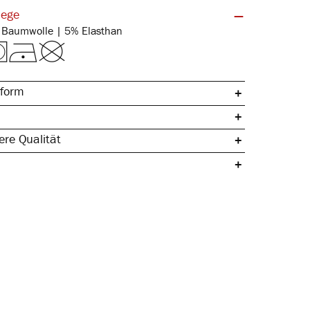
lege
Feinripp | 95% Baumwolle | 5% Elasthan
form
re Qualität
umwolle
 elastischer Bund
 Seitennaht
lastisch
ch & temperaturregulierend