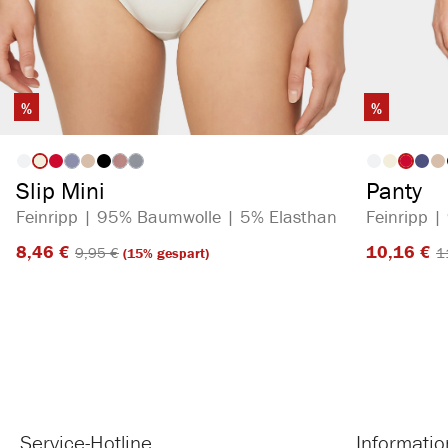
%
%
auswählen
Artikelfarbe
Artikelf
(Diese Option ist zurzeit nicht verfügbar.)
(Diese Option ist zurzeit nicht verfügbar.)
(Diese Option ist zurzeit nicht verfügbar.)
Slip Mini
Panty
Feinripp | 95% Baumwolle | 5% Elasthan
Feinripp 
8,46 €​
10,16 €​
9,95 €​
1
(15% gespart)
Service-Hotline
Informati