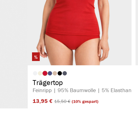
%
auswählen
Artikelfarbe
Trägertop
Feinripp | 95% Baumwolle | 5% Elasthan
13,95 €​
15,50 €​
(10% gespart)