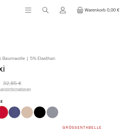
Warenkorb
0,00 €
% Baumwolle | 5% Elasthan
xi
32,85 €​
sandinformationen
AUSWÄHLEN
BE
rot
marine
ton
schwarz
blue
(Diese Option ist zurzeit nicht verfügbar.)
WÄHLEN
GRÖSSENTABELLE