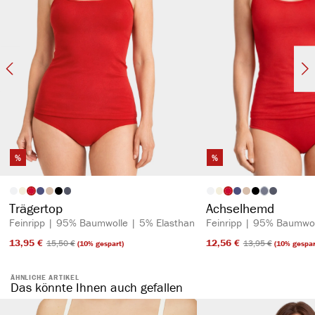
%
%
auswählen
auswähl
Artikelfarbe
Artikelfarbe
(Diese Option is
Trägertop
Achselhemd
Feinripp | 95% Baumwolle | 5% Elasthan
Feinripp | 95% Baumwol
13,95 €​
12,56 €​
15,50 €​
13,95 €​
(10% gespart)
(10% gespar
ÄHNLICHE ARTIKEL
Das könnte Ihnen auch gefallen