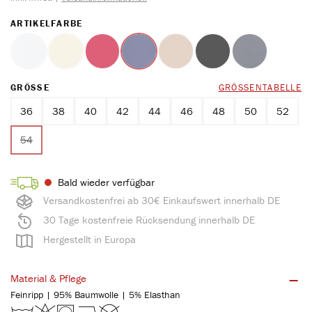
AUSWÄHLEN
ARTIKELFARBE
weiss
ecru
rot
marine
ton
schwarz
blue
(Diese Option ist zurzeit nicht verfügbar.)
(Diese Option ist zurzeit nicht verfügbar.)
(Diese Option ist zurzeit nicht verfügbar.)
(Diese Option ist zurzeit nicht verfügbar.)
(Diese Option ist zurzeit nicht verfüg
(Diese Option ist zurzeit n
(Diese Option ist
AUSWÄHLEN
GRÖSSE
GRÖSSENTABELLE
36
38
40
42
44
46
48
50
52
54
(Diese Option ist zurzeit nicht verfügbar.)
Bald wieder verfügbar
Versandkostenfrei ab 30€ Einkaufswert innerhalb DE
30 Tage kostenfreie Rücksendung innerhalb DE
Hergestellt in Europa
Material & Pflege
Feinripp | 95% Baumwolle | 5% Elasthan