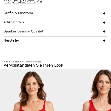
Größe & Passform
Artikeldetails
Spürbar bessere Qualität
Hersteller
PASST PERFEKT ZUSAMMEN
natürliche Baumwolle
Vervollständigen Sie Ihren Look
komfortabler, elastischer Bund
ohne störende Seitennaht
formstabil & elastisch
hautsympathisch & temperaturregulierend
atmungsaktiv