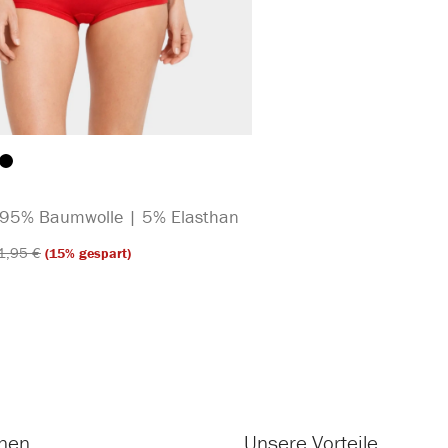
auswählen
arbe
| 95% Baumwolle | 5% Elasthan
1,95 €​
(15% gespart)
onen
Unsere Vorteile