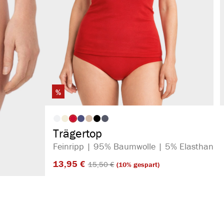
%
auswählen
Artikelfarbe
Trägertop
Feinripp | 95% Baumwolle | 5% Elasthan
13,95 €​
15,50 €​
(10% gespart)