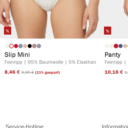
%
%
auswählen
Artikelfarbe
Artikelf
(Diese Option ist zurzeit nicht verfügbar.)
(Diese Option ist zurzeit nicht verfügbar.)
(Diese Option ist zurzeit nicht verfügbar.)
Slip Mini
Panty
Feinripp | 95% Baumwolle | 5% Elasthan
Feinripp 
8,46 €​
10,16 €​
9,95 €​
1
(15% gespart)
Service-Hotline
Informati