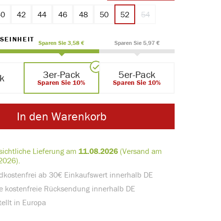
40
42
44
46
48
50
52
54
(Diese Option ist zurzeit n
AUSWÄHLEN
SEINHEIT
Sparen Sie 3,58 €
Sparen Sie 5,97 €
3er-Pack
5er-Pack
ck
Sparen Sie 10%
Sparen Sie 10%
In den Warenkorb
sichtliche Lieferung am
11.08.2026
(Versand am
2026).
dkostenfrei ab 30€ Einkaufswert innerhalb DE
e kostenfreie Rücksendung innerhalb DE
ellt in Europa