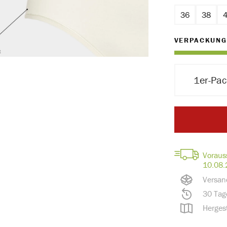
36
38
VERPACKUNG
1er-Pa
Voraus
10.08.
Versan
30 Tag
Hergest