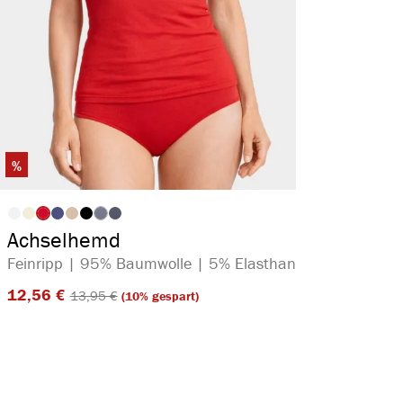
%
auswählen
Artikelfarbe
(Diese Option ist zurzeit nicht verfügbar.)
Achselhemd
Feinripp | 95% Baumwolle | 5% Elasthan
12,56 €​
13,95 €​
(10% gespart)