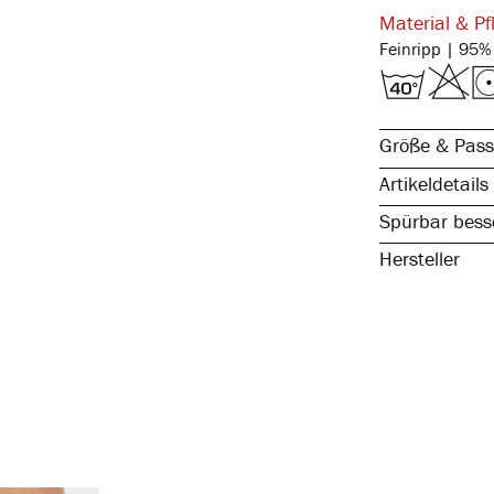
Material & Pf
Größe & Pass
Artikeldetails
Spürbar besse
Hersteller
natürliche Ba
komfortabler,
ohne störende
formstabil & e
hautsympathis