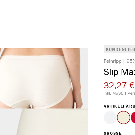
KUNDENLIEB
Feinripp | 95
Slip Ma
32,27 €
inkl. MwSt. |
Ver
ARTIKELFAR
weiss
ecru
AUS
GRÖSSE