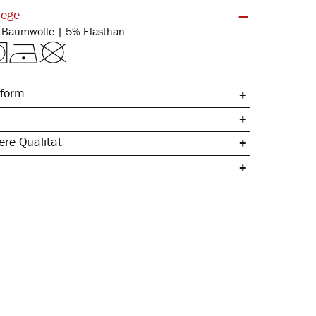
lege
Feinripp | 95% Baumwolle | 5% Elasthan
form
re Qualität
umwolle
 elastischer Bund
 Seitennaht
lastisch
ch & temperaturregulierend