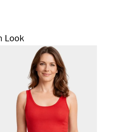
n Look