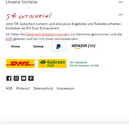
Unsere Vorteile
5€ gutschein!
Jetzt 5€ Gutschein sichern und exklusive Angebote und Rabatte erhalten.
Einlösbar ab 60 Euro Einkaufwert.
Ich habe die
Datenschutzbestimmungen
zur Kenntnis genommen und die
AGB
gelesen und bin mit ihnen einverstanden.
Vorkasse
Kauf auf Rechnung
PayPal
Amazon Pay
DHL
DHL GoGreen Plus
Benutzerdefiniertes Bild 3
Facebook
Instagram
YouTube
Pinterest
AGB
Widerruf
Datenschutz
Impressum