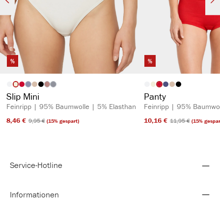
%
%
auswählen
auswähl
Artikelfarbe
Artikelfarbe
(Diese Option ist zurzeit nicht verfügbar.)
(Diese Option ist zurzeit nicht verfügbar.)
(Diese Option ist zurzeit nicht verfügbar.)
Slip Mini
Panty
Feinripp | 95% Baumwolle | 5% Elasthan
Feinripp | 95% Baumwol
8,46 €​
10,16 €​
9,95 €​
11,95 €​
(15% gespart)
(15% gespar
Service-Hotline
Informationen