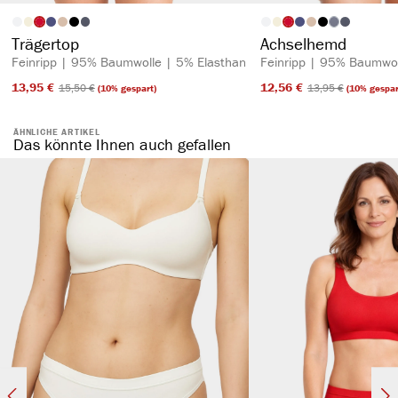
auswählen
auswähl
Artikelfarbe
Artikelfarbe
(Diese Option is
Trägertop
Achselhemd
Feinripp | 95% Baumwolle | 5% Elasthan
Feinripp | 95% Baumwol
13,95 €​
12,56 €​
15,50 €​
13,95 €​
(10% gespart)
(10% gespar
ÄHNLICHE ARTIKEL
Das könnte Ihnen auch gefallen