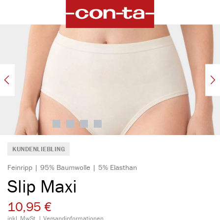
alt springen
Bildergalerie überspringen
KUNDENLIEBLING
Feinripp | 95% Baumwolle | 5% Elasthan
Slip Maxi
10,95 €
inkl. MwSt. |
Versandinformationen