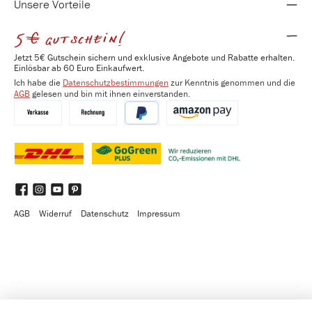
Unsere Vorteile
5€ gutschein!
Jetzt 5€ Gutschein sichern und exklusive Angebote und Rabatte erhalten.
Einlösbar ab 60 Euro Einkaufwert.
Ich habe die
Datenschutzbestimmungen
zur Kenntnis genommen und die
AGB
gelesen und bin mit ihnen einverstanden.
Vorkasse
Kauf auf Rechnung
PayPal
Amazon Pay
DHL
DHL GoGreen Plus
Benutzerdefiniertes Bild 3
Facebook
Instagram
YouTube
Pinterest
AGB
Widerruf
Datenschutz
Impressum