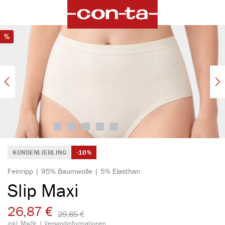
alt springen
Bildergalerie überspringen
Rabatt
%
KUNDENLIEBLING
-10%
Feinripp | 95% Baumwolle | 5% Elasthan
Slip Maxi
26,87 €
29,85 €​
inkl. MwSt. |
Versandinformationen