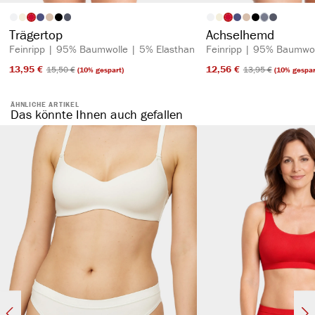
auswählen
auswähl
Artikelfarbe
Artikelfarbe
(Diese Option is
Trägertop
Achselhemd
Feinripp | 95% Baumwolle | 5% Elasthan
Feinripp | 95% Baumwol
13,95 €​
12,56 €​
15,50 €​
13,95 €​
(10% gespart)
(10% gespar
ÄHNLICHE ARTIKEL
Das könnte Ihnen auch gefallen