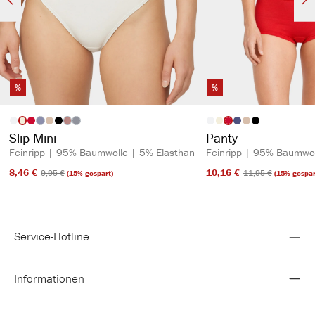
%
%
auswählen
auswähl
Artikelfarbe
Artikelfarbe
(Diese Option ist zurzeit nicht verfügbar.)
(Diese Option ist zurzeit nicht verfügbar.)
(Diese Option ist zurzeit nicht verfügbar.)
Slip Mini
Panty
Feinripp | 95% Baumwolle | 5% Elasthan
Feinripp | 95% Baumwol
8,46 €​
10,16 €​
9,95 €​
11,95 €​
(15% gespart)
(15% gespar
Service-Hotline
Informationen