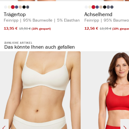
auswählen
auswähl
Artikelfarbe
Artikelfarbe
(Diese Option is
Trägertop
Achselhemd
Feinripp | 95% Baumwolle | 5% Elasthan
Feinripp | 95% Baumwol
13,95 €​
12,56 €​
15,50 €​
13,95 €​
(10% gespart)
(10% gespar
ÄHNLICHE ARTIKEL
Das könnte Ihnen auch gefallen