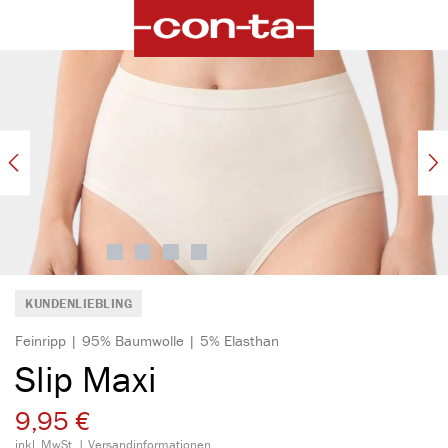
alt springen
Bildergalerie überspringen
KUNDENLIEBLING
Feinripp | 95% Baumwolle | 5% Elasthan
Slip Maxi
9,95 €
inkl. MwSt. |
Versandinformationen