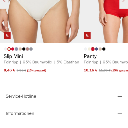
%
%
auswählen
auswähl
Artikelfarbe
Artikelfarbe
(Diese Option ist zurzeit nicht verfügbar.)
(Diese Option ist zurzeit nicht verfügbar.)
(Diese Option ist zurzeit nicht verfügbar.)
Slip Mini
Panty
Feinripp | 95% Baumwolle | 5% Elasthan
Feinripp | 95% Baumwol
8,46 €​
10,16 €​
9,95 €​
11,95 €​
(15% gespart)
(15% gespar
Service-Hotline
Informationen