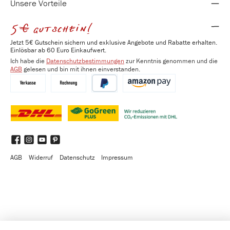
Unsere Vorteile
5€ gutschein!
Jetzt 5€ Gutschein sichern und exklusive Angebote und Rabatte erhalten.
Einlösbar ab 60 Euro Einkaufwert.
Ich habe die
Datenschutzbestimmungen
zur Kenntnis genommen und die
AGB
gelesen und bin mit ihnen einverstanden.
Vorkasse
Kauf auf Rechnung
PayPal
Amazon Pay
DHL
DHL GoGreen Plus
Benutzerdefiniertes Bild 3
Facebook
Instagram
YouTube
Pinterest
AGB
Widerruf
Datenschutz
Impressum