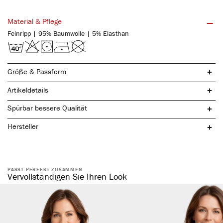
Material & Pflege
Feinripp | 95% Baumwolle | 5% Elasthan
Größe & Passform
Artikeldetails
Spürbar bessere Qualität
Hersteller
PASST PERFEKT ZUSAMMEN
natürliche Baumwolle
Vervollständigen Sie Ihren Look
komfortabler, elastischer Bund
ohne störende Seitennaht
formstabil & elastisch
hautsympathisch & temperaturregulierend
atmungsaktiv