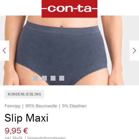
alt springen
Bildergalerie überspringen
KUNDENLIEBLING
Feinripp | 95% Baumwolle | 5% Elasthan
Slip Maxi
9,95 €
inkl. MwSt. |
Versandinformationen