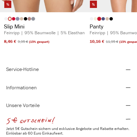
%
%
auswählen
auswähl
Artikelfarbe
Artikelfarbe
(Diese Option ist zurzeit nicht verfügbar.)
(Diese Option ist zurzeit nicht verfügbar.)
(Diese Option ist zurzeit nicht verfügbar.)
Slip Mini
Panty
Feinripp | 95% Baumwolle | 5% Elasthan
Feinripp | 95% Baumwol
8,46 €​
10,16 €​
9,95 €​
11,95 €​
(15% gespart)
(15% gespar
Service-Hotline
Informationen
Unsere Vorteile
5€ gutschein!
Jetzt 5€ Gutschein sichern und exklusive Angebote und Rabatte erhalten.
Einlösbar ab 60 Euro Einkaufwert.