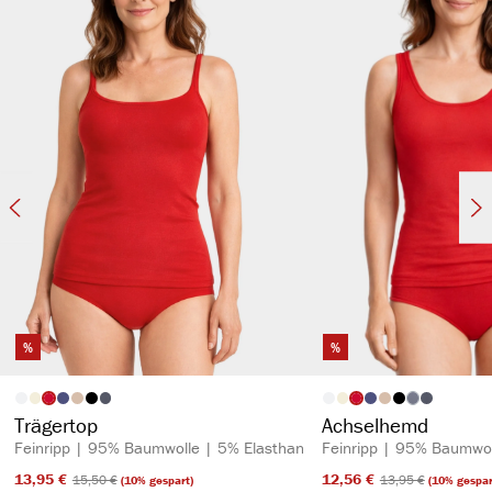
%
%
auswählen
auswähl
Artikelfarbe
Artikelfarbe
(Diese Option is
Trägertop
Achselhemd
Feinripp | 95% Baumwolle | 5% Elasthan
Feinripp | 95% Baumwol
13,95 €​
12,56 €​
15,50 €​
13,95 €​
(10% gespart)
(10% gespar