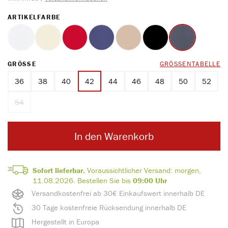
AUSWÄHLEN
ARTIKELFARBE
weiss
ecru
rot
marine
ton
schwarz
blue
AUSWÄHLEN
GRÖSSE
GRÖSSENTABELLE
36
38
40
42
44
46
48
50
52
54
(Diese Option ist zurzeit nicht verfügbar.)
In den Warenkorb
Sofort lieferbar.
Voraussichtlicher Versand:
morgen,
11.08.2026.
Bestellen Sie bis
09:00 Uhr
Versandkostenfrei ab 30€ Einkaufswert innerhalb DE
30 Tage kostenfreie Rücksendung innerhalb DE
Hergestellt in Europa