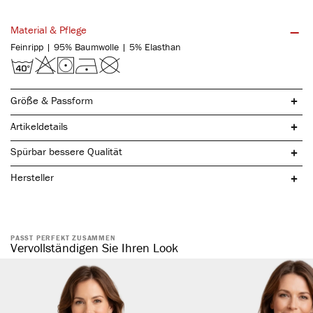
Material & Pflege
Feinripp | 95% Baumwolle | 5% Elasthan
Größe & Passform
Artikeldetails
Spürbar bessere Qualität
Hersteller
PASST PERFEKT ZUSAMMEN
natürliche Baumwolle
Vervollständigen Sie Ihren Look
komfortabler, elastischer Bund
ohne störende Seitennaht
formstabil & elastisch
hautsympathisch & temperaturregulierend
atmungsaktiv