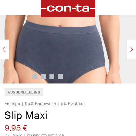
alt springen
Bildergalerie überspringen
KUNDENLIEBLING
Feinripp | 95% Baumwolle | 5% Elasthan
Slip Maxi
9,95 €
inkl. MwSt. |
Versandinformationen