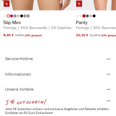
%
%
auswählen
auswähl
Artikelfarbe
Artikelfarbe
(Diese Option ist zurzeit nicht verfügbar.)
(Diese Option ist zurzeit nicht verfügbar.)
(Diese Option ist zurzeit nicht verfügbar.)
Slip Mini
Panty
Feinripp | 95% Baumwolle | 5% Elasthan
Feinripp | 95% Baumwol
8,46 €​
10,16 €​
9,95 €​
11,95 €​
(15% gespart)
(15% gespar
Service-Hotline
Informationen
Unsere Vorteile
5€ gutschein!
Jetzt 5€ Gutschein sichern und exklusive Angebote und Rabatte erhalten.
Einlösbar ab 60 Euro Einkaufwert.