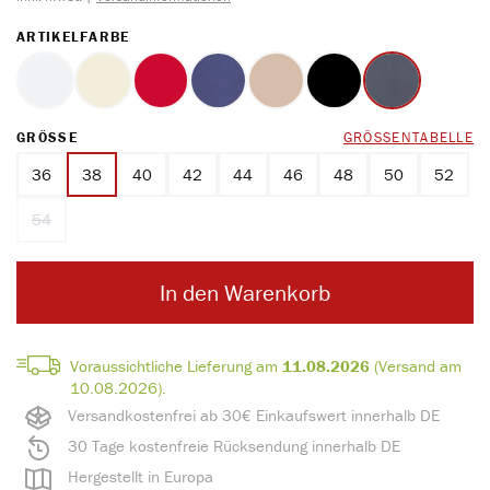
AUSWÄHLEN
ARTIKELFARBE
weiss
ecru
rot
marine
ton
schwarz
blue
AUSWÄHLEN
GRÖSSE
GRÖSSENTABELLE
36
38
40
42
44
46
48
50
52
54
(Diese Option ist zurzeit nicht verfügbar.)
In den Warenkorb
Voraussichtliche Lieferung am
11.08.2026
(Versand am
10.08.2026).
Versandkostenfrei ab 30€ Einkaufswert innerhalb DE
30 Tage kostenfreie Rücksendung innerhalb DE
Hergestellt in Europa