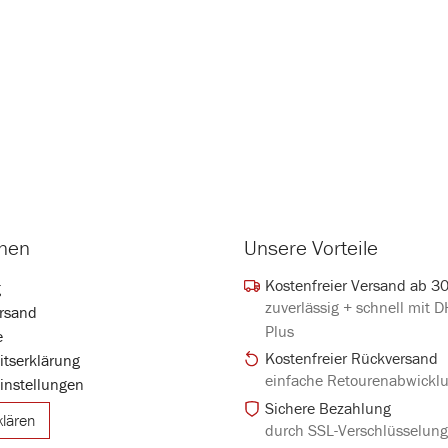
onen
Unsere Vorteile
Kostenfreier Versand ab 3
g
zuverlässig + schnell mit 
rsand
Plus
e
Kostenfreier Rückversand
eitserklärung
einfache Retourenabwickl
instellungen
Sichere Bezahlung
klären
durch SSL-Verschlüsselun