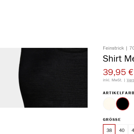
Feinstrick | 
Shirt M
39,95 €
inkl. MwSt. |
Ver
ARTIKELFAR
wollweiß
schwa
AUS
GRÖSSE
38
40