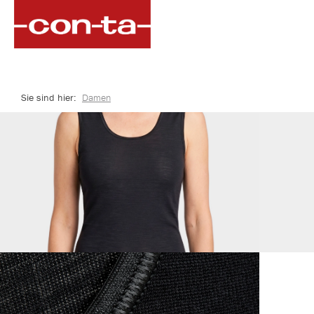
springen
Zur Hauptnavigation springen
Sie sind hier:
Damen