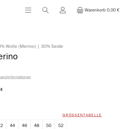
Warenkorb
0,00 €
70% Wolle (Merino) | 30% Seide
erino
sandinformationen
AUSWÄHLEN
BE
rz
WÄHLEN
GRÖSSENTABELLE
42
44
46
48
50
52