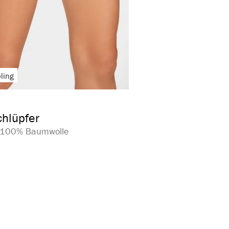
ling
auswählen
arbe
ion ist zurzeit nicht verfügbar.)
hlüpfer
| 100% Baumwolle