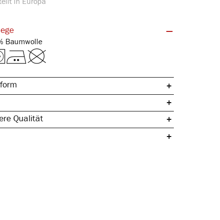
ellt in Europa
lege
Feinripp | 100% Baumwolle
form
re Qualität
che Baumwolle
ertig
& hautfreundlich
rmstabil
pazierfähig & langlebig