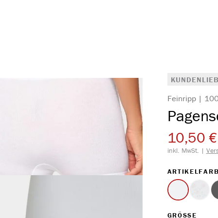
KUNDENLIEB
Feinripp | 1
Pagens
10,50 €
inkl. MwSt. |
Ver
ARTIKELFAR
weiss
Druck
(Diese 
AUS
GRÖSSE