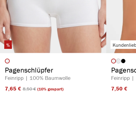
%
Kundenlieb
auswählen
Artikelfarbe
Artikelf
(Diese Opt
Pagenschlüpfer
Pagensc
Feinripp | 100% Baumwolle
Feinripp 
7,65 €​
7,50 €​
8,50 €​
(10% gespart)