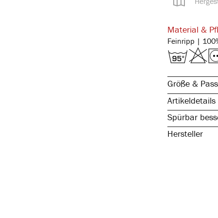
Hergest
Material & Pf
Größe & Pass
Artikeldetails
Spürbar besse
Hersteller
reine, natürli
spürbar hochw
atmungsaktiv 
elastisch & fo
kochfest, stra