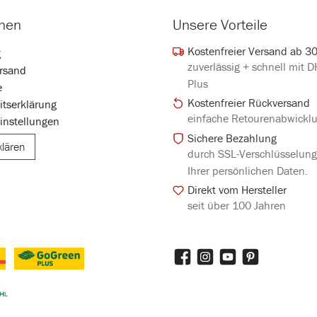
onen
Unsere Vorteile
Kostenfreier Versand ab 3
g
zuverlässig + schnell mit 
rsand
Plus
e
Kostenfreier Rückversand
eitserklärung
einfache Retourenabwickl
instellungen
Sichere Bezahlung
klären
durch SSL-Verschlüsselun
Ihrer persönlichen Daten.
Direkt vom Hersteller
seit über 100 Jahren
Facebook
Instagram
YouTube
Pinterest
DHL GoGreen Plus
iertes Bild 3