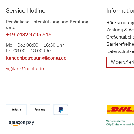
Service-Hotline
Informati
Persönliche Unterstützung und Beratung
Rücksendun
unter:
Zahlung & Ve
+49 7432 9795 515
Größentabell
Barrierefreih
Mo.– Do.: 08:00 – 16:30 Uhr
Fr.: 08:00 – 13:00 Uhr
Datenschutze
kundenbetreuung@conta.de
Widerruf er
vigilanz@conta.de
DHL
Vorkasse
Kauf auf Rechnung
PayPal
Benutzerdefin
Amazon Pay