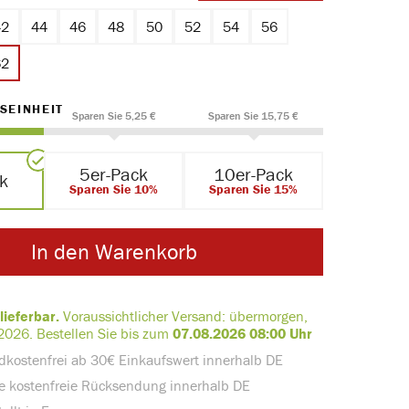
42
44
46
48
50
52
54
56
62
AUSWÄHLEN
SEINHEIT
Sparen Sie 5,25 €
Sparen Sie 15,75 €
5er-Pack
10er-Pack
ck
Sparen Sie 10%
Sparen Sie 15%
In den Warenkorb
lieferbar.
Voraussichtlicher Versand:
übermorgen,
2026
.
Bestellen Sie bis zum
07.08.2026 08:00 Uhr
dkostenfrei ab 30€ Einkaufswert innerhalb DE
e kostenfreie Rücksendung innerhalb DE