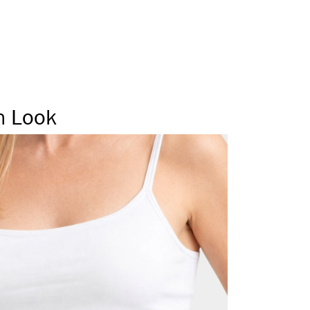
 Seitennaht
er Tunnelbund
Beinabschluss
n Look