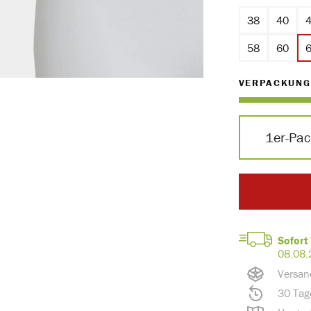
38
40
58
60
VERPACKUNG
1er-Pa
Sofort 
08.08.
Versan
30 Tag