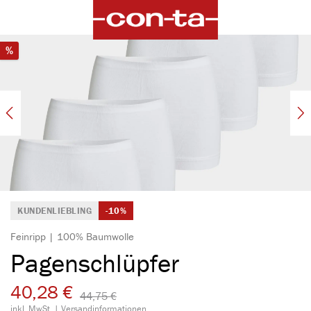
alt springen
Bildergalerie überspringen
Rabatt
%
KUNDENLIEBLING
-10%
Feinripp | 100% Baumwolle
Pagenschlüpfer
40,28 €
44,75 €​
inkl. MwSt. |
Versandinformationen