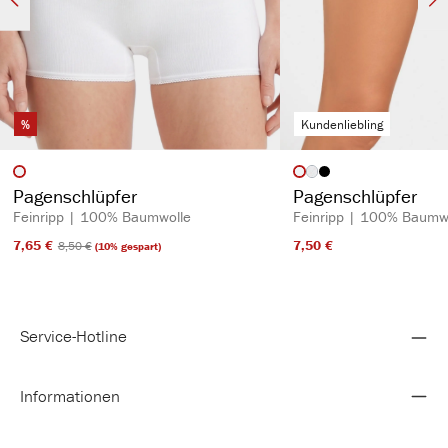
%
Kundenliebling
auswählen
auswähl
Artikelfarbe
Artikelfarbe
(Diese Option ist zurzeit nich
Pagenschlüpfer
Pagenschlüpfer
Feinripp | 100% Baumwolle
Feinripp | 100% Baumw
7,65 €​
7,50 €​
8,50 €​
(10% gespart)
Service-Hotline
Informationen