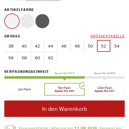
AUSWÄHLEN
ARTIKELFARBE
weiss
Druck
schwarz
(Diese Option ist zurzeit nicht verfügbar.)
(Diese Option ist zurzeit nicht verfügbar.)
AUSWÄHLEN
GRÖSSE
GRÖSSENTABELLE
38
40
42
44
46
48
50
52
54
56
58
60
62
AUSWÄHLEN
VERPACKUNGSEINHEIT
Sparen Sie 4,47 €
Sparen Sie 13,42 €
5er-Pack
10er-Pack
1er-Pack
Sparen Sie 10%
Sparen Sie 15%
In den Warenkorb
Voraussichtliche Lieferung am
11.08.2026
(Versand am