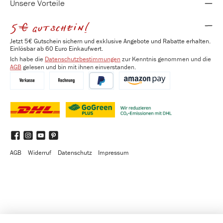
Unsere Vorteile
5€ gutschein!
Jetzt 5€ Gutschein sichern und exklusive Angebote und Rabatte erhalten.
Einlösbar ab 60 Euro Einkaufwert.
Ich habe die
Datenschutzbestimmungen
zur Kenntnis genommen und die
AGB
gelesen und bin mit ihnen einverstanden.
Vorkasse
Kauf auf Rechnung
PayPal
Amazon Pay
DHL
DHL GoGreen Plus
Benutzerdefiniertes Bild 3
Facebook
Instagram
YouTube
Pinterest
AGB
Widerruf
Datenschutz
Impressum