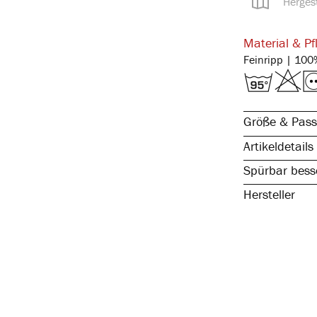
Hergest
Material & Pf
Größe & Pass
Artikeldetails
Spürbar besse
Hersteller
reine, natürli
spürbar hochw
atmungsaktiv 
elastisch & fo
kochfest, stra