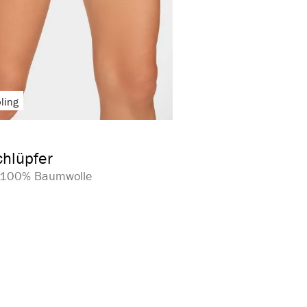
ling
auswählen
arbe
ion ist zurzeit nicht verfügbar.)
hlüpfer
| 100% Baumwolle