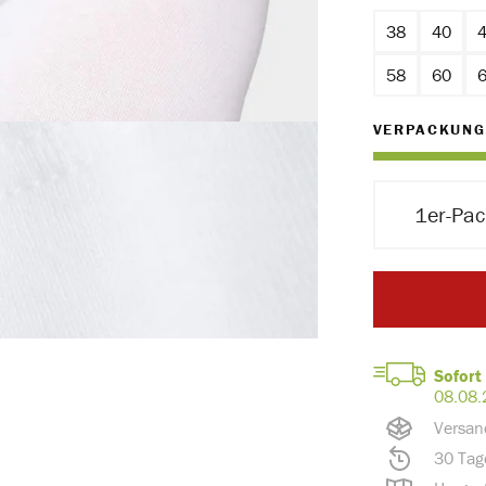
38
40
58
60
VERPACKUNG
1er-Pa
Sofort 
08.08.
Versan
30 Tag