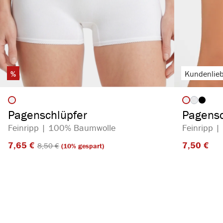
%
Kundenlieb
auswählen
Artikelfarbe
Artikelf
(Diese Opt
Pagenschlüpfer
Pagensc
Feinripp | 100% Baumwolle
Feinripp 
7,65 €​
7,50 €​
8,50 €​
(10% gespart)