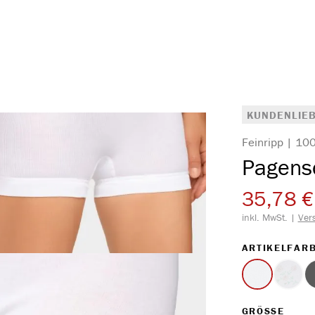
KUNDENLIEB
Feinripp | 1
Pagens
35,78 €
inkl. MwSt. |
Ver
ARTIKELFAR
weiss
Druck
(Diese 
AUS
GRÖSSE