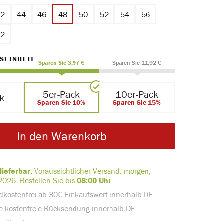
42
44
46
48
50
52
54
56
62
AUSWÄHLEN
SEINHEIT
Sparen Sie 3,97 €
Sparen Sie 11,92 €
5er-Pack
10er-Pack
ck
Sparen Sie 10%
Sparen Sie 15%
In den Warenkorb
lieferbar.
Voraussichtlicher Versand:
morgen,
2026.
Bestellen Sie bis
08:00 Uhr
dkostenfrei ab 30€ Einkaufswert innerhalb DE
e kostenfreie Rücksendung innerhalb DE