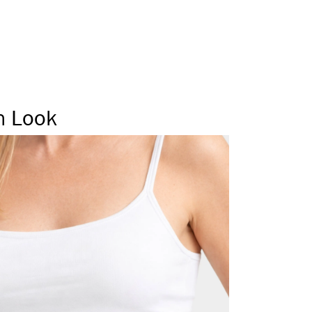
 Seitennaht
er Tunnelbund
Beinabschluss
n Look