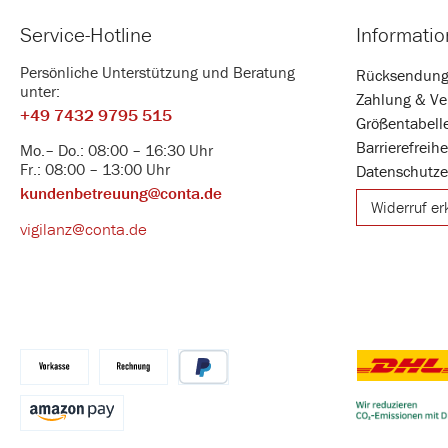
Service-Hotline
Informati
Persönliche Unterstützung und Beratung
Rücksendun
unter:
Zahlung & Ve
+49 7432 9795 515
Größentabell
Barrierefreih
Mo.– Do.: 08:00 – 16:30 Uhr
Fr.: 08:00 – 13:00 Uhr
Datenschutze
kundenbetreuung@conta.de
Widerruf er
vigilanz@conta.de
DHL
Vorkasse
Kauf auf Rechnung
PayPal
Benutzerdefin
Amazon Pay