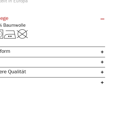
ellt in Europa
lege
Feinripp | 100% Baumwolle
form
re Qualität
che Baumwolle
ertig
& hautfreundlich
rmstabil
pazierfähig & langlebig