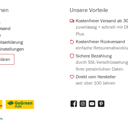
onen
Unsere Vorteile
Kostenfreier Versand ab 3
g
zuverlässig + schnell mit 
rsand
Plus
e
Kostenfreier Rückversand
eitserklärung
einfache Retourenabwickl
instellungen
Sichere Bezahlung
klären
durch SSL-Verschlüsselun
Ihrer persönlichen Daten.
Direkt vom Hersteller
seit über 100 Jahren
Facebook
Instagram
YouTube
Pinterest
DHL GoGreen Plus
iertes Bild 3