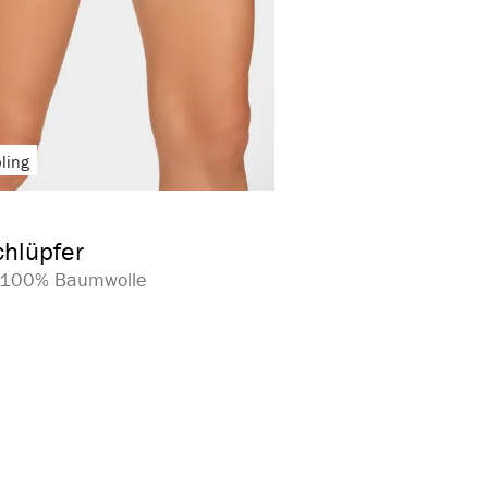
ling
auswählen
arbe
ion ist zurzeit nicht verfügbar.)
hlüpfer
| 100% Baumwolle