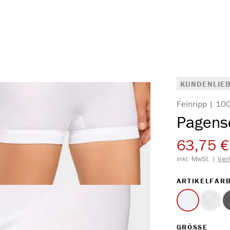
KUNDENLIEB
Feinripp | 1
Pagens
63,75 €
inkl. MwSt. |
Ver
ARTIKELFAR
weiss
Druck
(Diese 
AUS
GRÖSSE