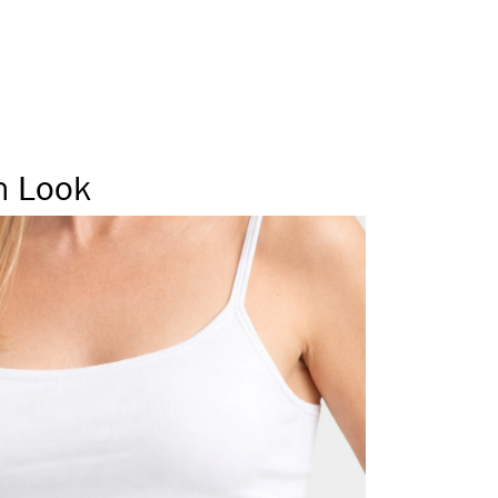
 Seitennaht
er Tunnelbund
Beinabschluss
n Look