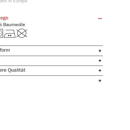
ellt in Europa
lege
Feinripp | 100% Baumwolle
form
re Qualität
che Baumwolle
ertig
& hautfreundlich
rmstabil
pazierfähig & langlebig