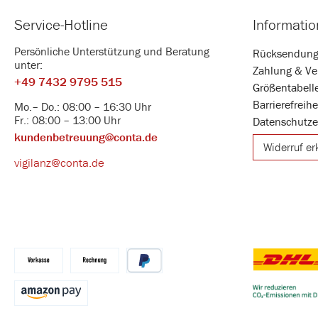
Service-Hotline
Informati
Persönliche Unterstützung und Beratung
Rücksendun
unter:
Zahlung & Ve
+49 7432 9795 515
Größentabell
Barrierefreih
Mo.– Do.: 08:00 – 16:30 Uhr
Fr.: 08:00 – 13:00 Uhr
Datenschutze
kundenbetreuung@conta.de
Widerruf er
vigilanz@conta.de
DHL
Vorkasse
Kauf auf Rechnung
PayPal
Benutzerdefin
Amazon Pay