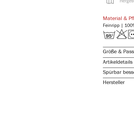
Hergest
Material & Pf
Größe & Pass
Artikeldetails
Spürbar besse
Hersteller
reine, natürli
spürbar hochw
atmungsaktiv 
elastisch & fo
kochfest, stra