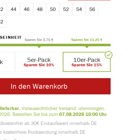
42
44
46
48
50
52
54
56
62
AUSWÄHLEN
SEINHEIT
Sparen Sie 3,75 €
Sparen Sie 11,25 €
5er-Pack
10er-Pack
ck
Sparen Sie 10%
Sparen Sie 15%
In den Warenkorb
lieferbar.
Voraussichtlicher Versand:
übermorgen,
2026
.
Bestellen Sie bis zum
07.08.2026 10:00 Uhr
dkostenfrei ab 30€ Einkaufswert innerhalb DE
e kostenfreie Rücksendung innerhalb DE