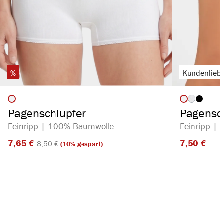
%
Kundenlieb
auswählen
Artikelfarbe
Artikelf
(Diese Opt
Pagenschlüpfer
Pagensc
Feinripp | 100% Baumwolle
Feinripp 
7,65 €​
7,50 €​
8,50 €​
(10% gespart)