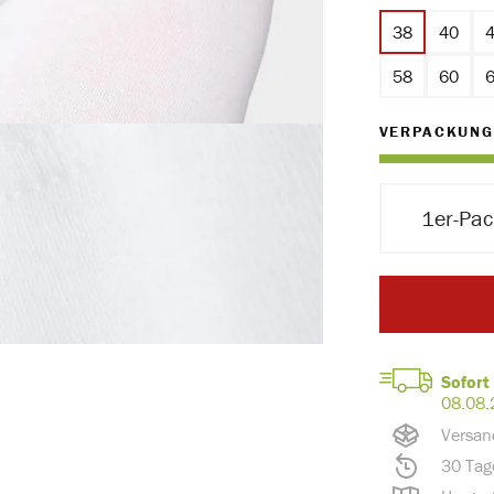
38
40
58
60
VERPACKUNG
1er-Pa
Sofort 
08.08.
Versan
30 Tag