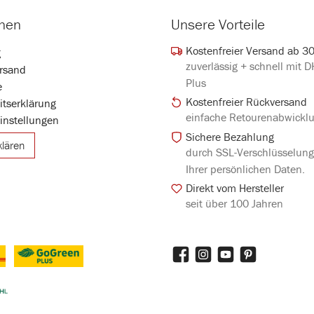
onen
Unsere Vorteile
Kostenfreier Versand ab 3
g
zuverlässig + schnell mit 
rsand
Plus
e
Kostenfreier Rückversand
eitserklärung
einfache Retourenabwickl
instellungen
Sichere Bezahlung
klären
durch SSL-Verschlüsselun
Ihrer persönlichen Daten.
Direkt vom Hersteller
seit über 100 Jahren
Facebook
Instagram
YouTube
Pinterest
DHL GoGreen Plus
iertes Bild 3