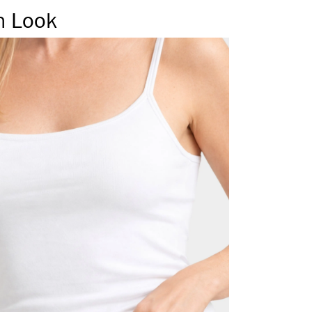
n Look