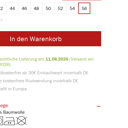
42
44
46
48
50
52
54
56
st zurzeit nicht verfügbar.)
62
st zurzeit nicht verfügbar.)
Option ist zurzeit nicht verfügbar.)
(Diese Option ist zurzeit nicht verfügbar.)
In den Warenkorb
sichtliche Lieferung am
11.08.2026
(Versand am
2026).
dkostenfrei ab 30€ Einkaufswert innerhalb DE
e kostenfreie Rücksendung innerhalb DE
ellt in Europa
lege
Feinripp | 100% Baumwolle