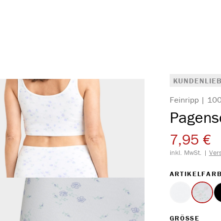
KUNDENLIEB
Feinripp | 1
Pagens
7,95 €
inkl. MwSt. |
Ver
ARTIKELFAR
weiss
Druck
AUS
GRÖSSE