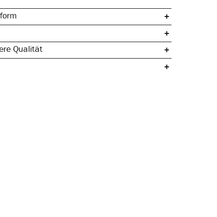
form
re Qualität
che Baumwolle
ertig
& hautfreundlich
rmstabil
pazierfähig & langlebig
 Seitennaht
er Tunnelbund
Beinabschluss