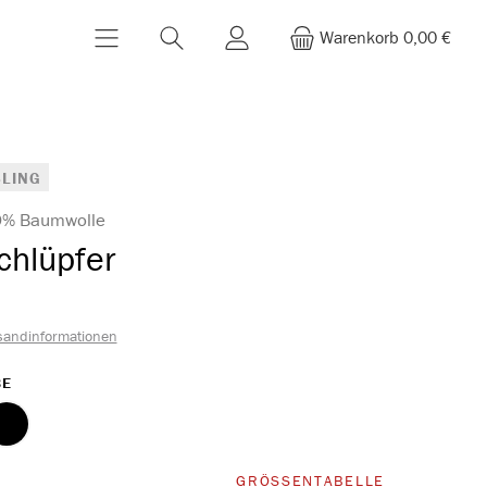
Warenkorb
0,00 €
LING
00% Baumwolle
chlüpfer
sandinformationen
AUSWÄHLEN
BE
schwarz
WÄHLEN
GRÖSSENTABELLE