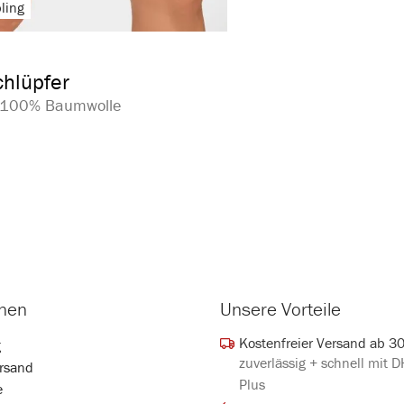
ling
auswählen
arbe
ion ist zurzeit nicht verfügbar.)
hlüpfer
| 100% Baumwolle
onen
Unsere Vorteile
Kostenfreier Versand ab 3
g
zuverlässig + schnell mit 
rsand
Plus
e