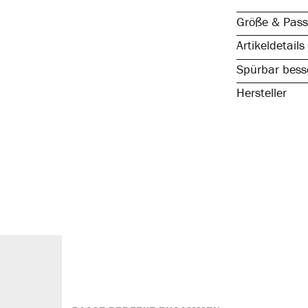
Größe & Pass
Artikeldetails
Spürbar besse
Hersteller
reine, natürli
spürbar hochw
atmungsaktiv 
elastisch & fo
kochfest, stra
ohne störende
austauschbar
hochwertiger 