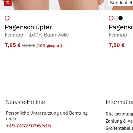
%
Kundenlieb
auswählen
Artikelfarbe
Artikelf
(Diese Opt
Pagenschlüpfer
Pagensc
Feinripp | 100% Baumwolle
Feinripp 
7,65 €​
7,50 €​
8,50 €​
(10% gespart)
Service-Hotline
Informati
Persönliche Unterstützung und Beratung
Rücksendun
unter:
Zahlung & Ve
+49 7432 9795 515
Größentabell