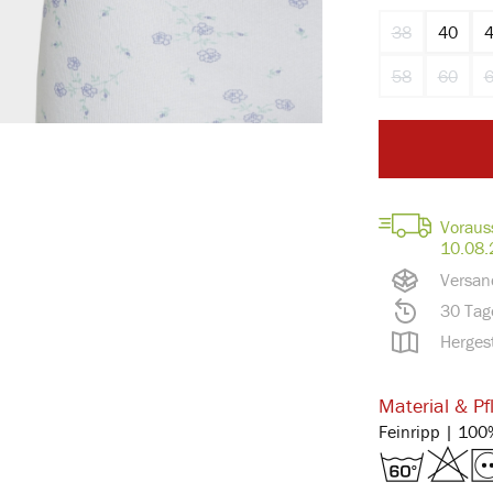
38
40
(Diese Option i
58
60
(Diese Option i
(Diese 
Voraus
10.08.
Versan
30 Tag
Hergest
Material & Pf