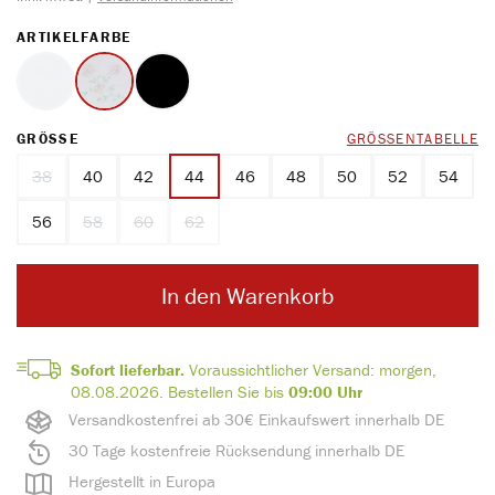
AUSWÄHLEN
ARTIKELFARBE
weiss
Druck
schwarz
AUSWÄHLEN
GRÖSSE
GRÖSSENTABELLE
38
40
42
44
46
48
50
52
54
(Diese Option ist zurzeit nicht verfügbar.)
56
58
60
62
(Diese Option ist zurzeit nicht verfügbar.)
(Diese Option ist zurzeit nicht verfügbar.)
(Diese Option ist zurzeit nicht verfügbar.)
In den Warenkorb
Sofort lieferbar.
Voraussichtlicher Versand:
morgen,
08.08.2026.
Bestellen Sie bis
09:00 Uhr
Versandkostenfrei ab 30€ Einkaufswert innerhalb DE
30 Tage kostenfreie Rücksendung innerhalb DE
Hergestellt in Europa