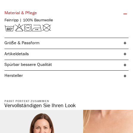
Material & Pflege
Feinripp | 100% Baumwolle
Größe & Passform
Artikeldetails
Spürbar bessere Qualität
Hersteller
reine, natürliche Baumwolle
PASST PERFEKT ZUSAMMEN
spürbar hochwertig
Vervollständigen Sie Ihren Look
atmungsaktiv & hautfreundlich
elastisch & formstabil
kochfest, strapazierfähig & langlebig
ohne störende Seitennaht
austauschbarer Tunnelbund