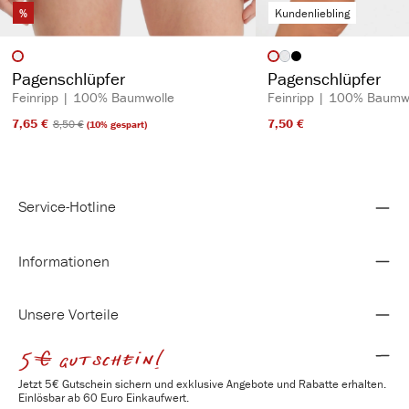
%
Kundenliebling
auswählen
auswähl
Artikelfarbe
Artikelfarbe
(Diese Option ist zurzeit nich
Pagenschlüpfer
Pagenschlüpfer
Feinripp | 100% Baumwolle
Feinripp | 100% Baumw
7,65 €​
7,50 €​
8,50 €​
(10% gespart)
Service-Hotline
Informationen
Unsere Vorteile
5€ gutschein!
Jetzt 5€ Gutschein sichern und exklusive Angebote und Rabatte erhalten.
Einlösbar ab 60 Euro Einkaufwert.