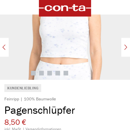
alt springen
Bildergalerie überspringen
KUNDENLIEBLING
Feinripp | 100% Baumwolle
Pagenschlüpfer
8,50 €
inkl. MwSt. |
Versandinformationen