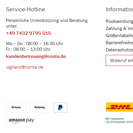
Service-Hotline
Informati
Persönliche Unterstützung und Beratung
Rücksendun
unter:
Zahlung & Ve
+49 7432 9795 515
Größentabell
Barrierefreih
Mo.– Do.: 08:00 – 16:30 Uhr
Fr.: 08:00 – 13:00 Uhr
Datenschutze
kundenbetreuung@conta.de
Widerruf er
vigilanz@conta.de
DHL
Vorkasse
Kauf auf Rechnung
PayPal
Benutzerdefin
Amazon Pay