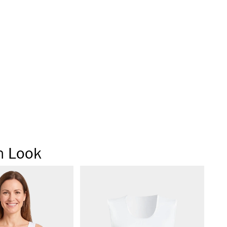
egeleicht
ähte vorhanden
rapazierfähig aufgrund des hohen Stoffgewichts (180
längerer Beinabschluss
ormbeständig
& temperaturausgleichend
n Look