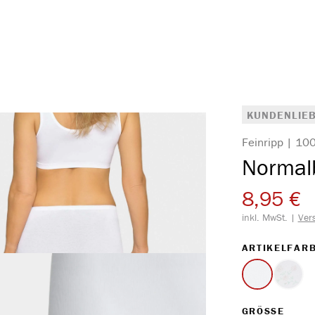
KUNDENLIEB
Feinripp | 1
Normalb
8,95 €
inkl. MwSt. |
Ver
ARTIKELFAR
weiss
Druck
(Diese 
AUS
GRÖSSE