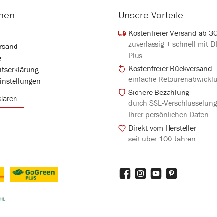
onen
Unsere Vorteile
Kostenfreier Versand ab 3
g
zuverlässig + schnell mit 
rsand
Plus
e
Kostenfreier Rückversand
eitserklärung
einfache Retourenabwickl
instellungen
Sichere Bezahlung
klären
durch SSL-Verschlüsselun
Ihrer persönlichen Daten.
Direkt vom Hersteller
seit über 100 Jahren
Facebook
Instagram
YouTube
Pinterest
DHL GoGreen Plus
iertes Bild 3