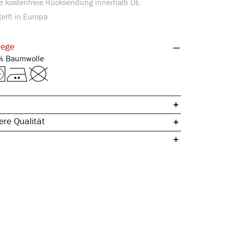
e kostenfreie Rücksendung innerhalb DE
ellt in Europa
lege
Feinripp | 100% Baumwolle
re Qualität
it austauschbarem Bund