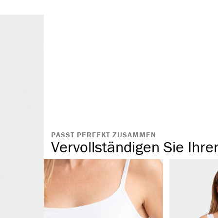
kochfest & pfl
keine Seitenn
langlebig & st
gr/m²)
breiterer und 
blickdicht & f
atmungsaktiv 
PASST PERFEKT ZUSAMMEN
Vervollständigen Sie Ihre