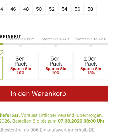
44
46
48
50
52
54
56
58
AUSWÄHLEN
SEINHEIT
Sparen Sie 2,68 €
Sparen Sie 4,47 €
Sparen Sie 13,42 €
3er-
5er-
10er-
Pack
Pack
Pack
Sparen Sie
Sparen Sie
Sparen Sie
10%
10%
15%
In den Warenkorb
lieferbar.
Voraussichtlicher Versand:
übermorgen,
2026
.
Bestellen Sie bis zum
07.08.2026 08:00 Uhr
dkostenfrei ab 30€ Einkaufswert innerhalb DE