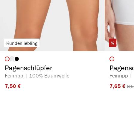
Kundenliebling
%
auswählen
Artikelfarbe
Artikelf
(Diese Option ist zurzeit nicht verfügbar.)
Pagenschlüpfer
Pagensc
Feinripp | 100% Baumwolle
Feinripp 
7,50 €​
7,65 €​
8,5