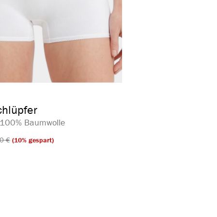
auswählen
arbe
hlüpfer
| 100% Baumwolle
0 €​
(10% gespart)