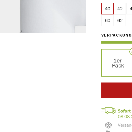
40
42
60
62
VERPACKUNG
1er-
Pack
Sofort 
08.08.
Versan