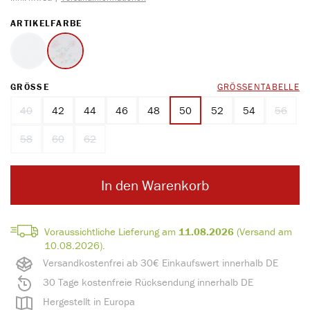
AUSWÄHLEN
ARTIKELFARBE
weiss
Druck
AUSWÄHLEN
GRÖSSE
GRÖSSENTABELLE
40
42
44
46
48
50
52
54
56
(Diese Option ist zurzeit nicht verfügbar.)
(Diese O
58
60
62
(Diese Option ist zurzeit nicht verfügbar.)
(Diese Option ist zurzeit nicht verfügbar.)
(Diese Option ist zurzeit nicht verfügbar.)
In den Warenkorb
Voraussichtliche Lieferung am
11.08.2026
(Versand am
10.08.2026).
Versandkostenfrei ab 30€ Einkaufswert innerhalb DE
30 Tage kostenfreie Rücksendung innerhalb DE
Hergestellt in Europa