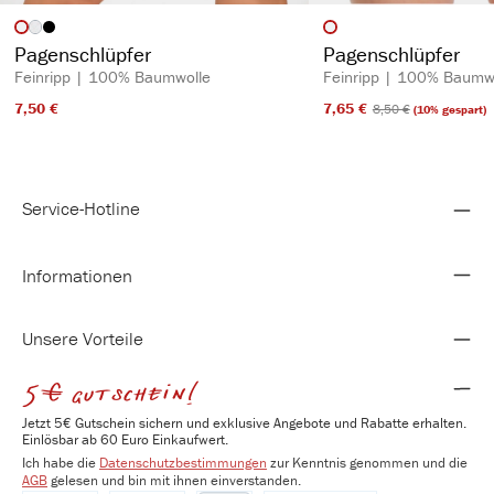
auswählen
auswähl
Artikelfarbe
Artikelfarbe
(Diese Option ist zurzeit nicht verfügbar.)
Pagenschlüpfer
Pagenschlüpfer
Feinripp | 100% Baumwolle
Feinripp | 100% Baumw
7,50 €​
7,65 €​
8,50 €​
(10% gespart)
Service-Hotline
Informationen
Unsere Vorteile
5€ gutschein!
Jetzt 5€ Gutschein sichern und exklusive Angebote und Rabatte erhalten.
Einlösbar ab 60 Euro Einkaufwert.
Ich habe die
Datenschutzbestimmungen
zur Kenntnis genommen und die
AGB
gelesen und bin mit ihnen einverstanden.