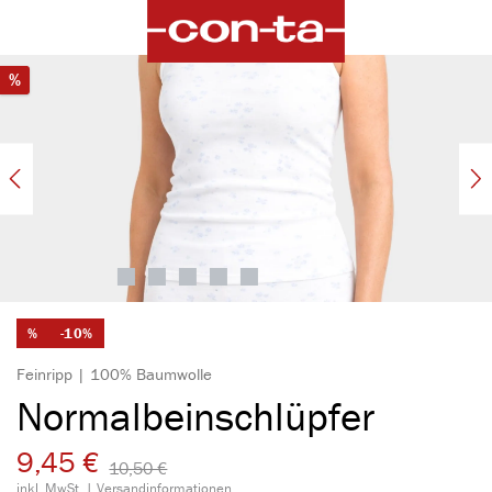
alt springen
Bildergalerie überspringen
Rabatt
%
%
-10%
Feinripp | 100% Baumwolle
Normalbeinschlüpfer
9,45 €
10,50 €​
inkl. MwSt. |
Versandinformationen