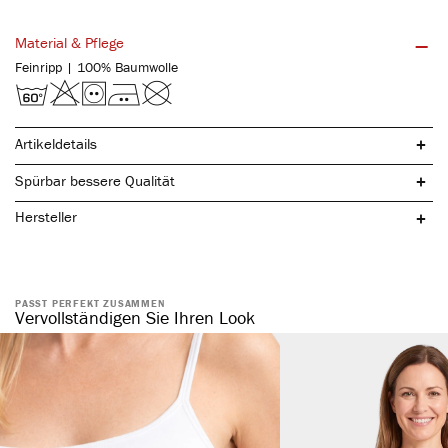
Material & Pflege
Feinripp | 100% Baumwolle
Artikeldetails
Spürbar bessere Qualität
Hersteller
PASST PERFEKT ZUSAMMEN
Vervollständigen Sie Ihren Look
Tunnelbund mit austauschbarem Bund
kochfest & pflegeleicht
keine Seitennähte vorhanden
langlebig & strapazierfähig aufgrund des hohen Stoffgewichts (180
gr/m²)
breiterer und längerer Beinabschluss
blickdicht & formbeständig