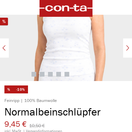
alt springen
Bildergalerie überspringen
Rabatt
%
%
-10%
Feinripp | 100% Baumwolle
Normalbeinschlüpfer
9,45 €
10,50 €​
inkl. MwSt. |
Versandinformationen