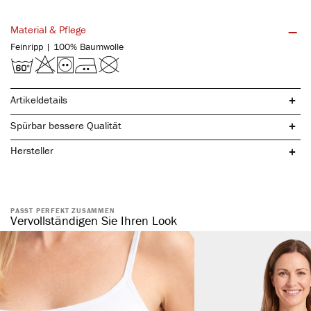
Material & Pflege
Feinripp | 100% Baumwolle
Artikeldetails
Spürbar bessere Qualität
Hersteller
PASST PERFEKT ZUSAMMEN
Vervollständigen Sie Ihren Look
Tunnelbund mit austauschbarem Bund
kochfest & pflegeleicht
keine Seitennähte vorhanden
langlebig & strapazierfähig aufgrund des hohen Stoffgewichts (180
gr/m²)
breiterer und längerer Beinabschluss
blickdicht & formbeständig