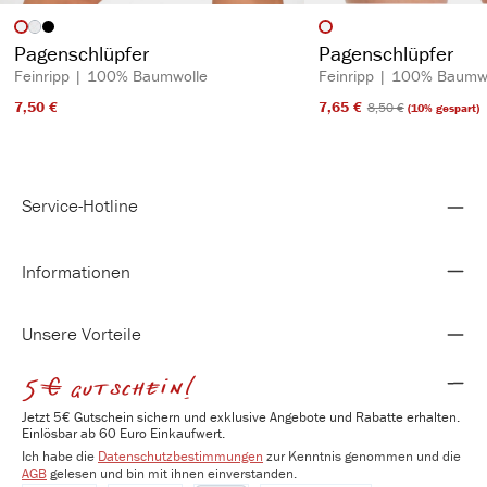
auswählen
auswähl
Artikelfarbe
Artikelfarbe
(Diese Option ist zurzeit nicht verfügbar.)
Pagenschlüpfer
Pagenschlüpfer
Feinripp | 100% Baumwolle
Feinripp | 100% Baumw
7,50 €​
7,65 €​
8,50 €​
(10% gespart)
Service-Hotline
Informationen
Unsere Vorteile
5€ gutschein!
Jetzt 5€ Gutschein sichern und exklusive Angebote und Rabatte erhalten.
Einlösbar ab 60 Euro Einkaufwert.
Ich habe die
Datenschutzbestimmungen
zur Kenntnis genommen und die
AGB
gelesen und bin mit ihnen einverstanden.