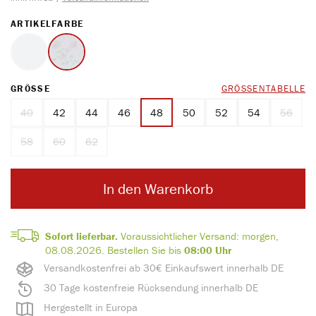
AUSWÄHLEN
ARTIKELFARBE
weiss
Druck
AUSWÄHLEN
GRÖSSE
GRÖSSENTABELLE
40
42
44
46
48
50
52
54
56
(Diese Option ist zurzeit nicht verfügbar.)
(Diese O
58
60
62
(Diese Option ist zurzeit nicht verfügbar.)
(Diese Option ist zurzeit nicht verfügbar.)
(Diese Option ist zurzeit nicht verfügbar.)
In den Warenkorb
Sofort lieferbar.
Voraussichtlicher Versand:
morgen,
08.08.2026.
Bestellen Sie bis
08:00 Uhr
Versandkostenfrei ab 30€ Einkaufswert innerhalb DE
30 Tage kostenfreie Rücksendung innerhalb DE
Hergestellt in Europa