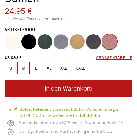
24,95 €
inkl. MwSt. |
Versandinformationen
AUSWÄHLEN
ARTIKELFARBE
wollweiß
schwarz
pinie
saphir
sandstein
basalt
waldbeere
(Diese Option ist zurzeit nicht verfügbar.)
AUSWÄHLEN
GRÖSSE
GRÖSSENTABELLE
S
M
L
XL
XXL
XXXL
In den Warenkorb
Sofort lieferbar.
Voraussichtlicher Versand:
morgen,
08.08.2026.
Bestellen Sie bis
08:00 Uhr
Versandkostenfrei ab 30€ Einkaufswert innerhalb DE
30 Tage kostenfreie Rücksendung innerhalb DE