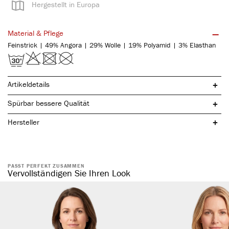
Hergestellt in Europa
Material & Pflege
Feinstrick | 49% Angora | 29% Wolle | 19% Polyamid | 3% Elasthan
Artikeldetails
Spürbar bessere Qualität
Hersteller
PASST PERFEKT ZUSAMMEN
optimaler Schutz für besonders empfindliche Körperregionen
Vervollständigen Sie Ihren Look
zertifizierten Angorafasern (caregora zertifiziert)
natürliche Schurwolle
angenehmer Tragekomfort
beste wärmende Eigenschaften
hohe Formbeständigkeit