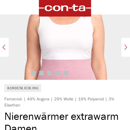
alt springen
Bildergalerie überspringen
KUNDENLIEBLING
Feinstrick | 49% Angora | 29% Wolle | 19% Polyamid | 3%
Elasthan
Nierenwärmer extrawarm
Damen