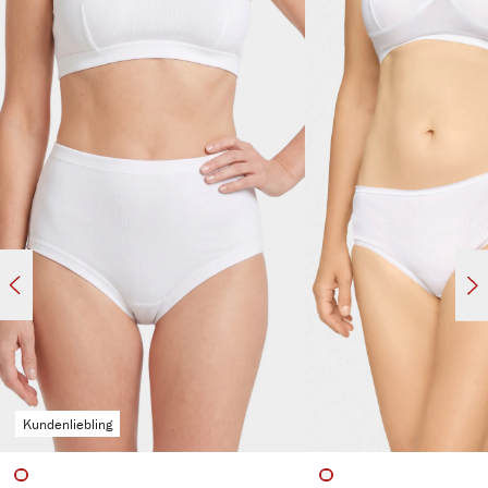
extra lang
spürbar hochwertig
atmungsaktiv & hautfreundlich
elastisch & formstabil
kochfest, strapazierfähig & langlebig
Kundenliebling
auswählen
auswähl
Artikelfarbe
Artikelfarbe