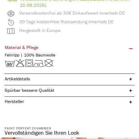
10.08.2026).
Versandkostenfrei ab 30€ Einkaufswert innerhalb DE
30 Tage kostenfreie Rücksendung innerhalb DE
Hergestellt in Europa
Material & Pflege
Feinripp | 100% Baumwolle
Artikeldetails
Spürbar bessere Qualität
Hersteller
reine, natürliche Baumwolle
elegante Bogenkante
ohne störende Seitennaht
PASST PERFEKT ZUSAMMEN
Vervollständigen Sie Ihren Look
anliegende Passform