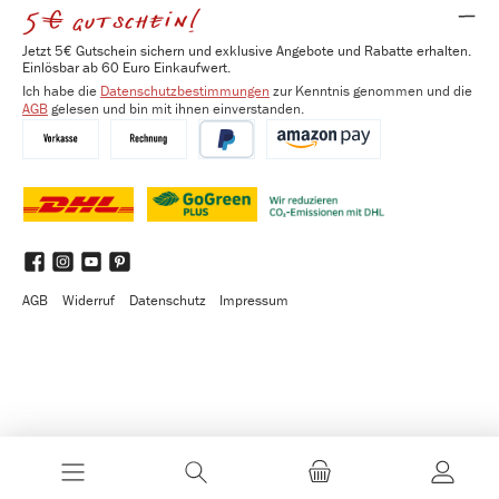
5€ gutschein!
Jetzt 5€ Gutschein sichern und exklusive Angebote und Rabatte erhalten.
Einlösbar ab 60 Euro Einkaufwert.
Ich habe die
Datenschutzbestimmungen
zur Kenntnis genommen und die
AGB
gelesen und bin mit ihnen einverstanden.
Vorkasse
Kauf auf Rechnung
PayPal
Amazon Pay
DHL
DHL GoGreen Plus
Benutzerdefiniertes Bild 3
Facebook
Instagram
YouTube
Pinterest
AGB
Widerruf
Datenschutz
Impressum