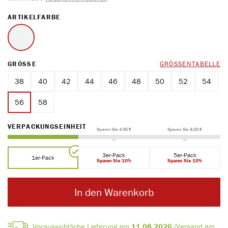
AUSWÄHLEN
ARTIKELFARBE
weiss
AUSWÄHLEN
GRÖSSE
GRÖSSENTABELLE
38
40
42
44
46
48
50
52
54
56
58
AUSWÄHLEN
VERPACKUNGSEINHEIT
Sparen Sie 4,95 €
Sparen Sie 8,25 €
3er-Pack
5er-Pack
1er-Pack
Sparen Sie 10%
Sparen Sie 10%
In den Warenkorb
Voraussichtliche Lieferung am
11.08.2026
(Versand am