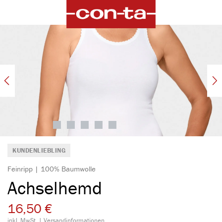
alt springen
Bildergalerie überspringen
KUNDENLIEBLING
Feinripp | 100% Baumwolle
Achselhemd
16,50 €
inkl. MwSt. |
Versandinformationen